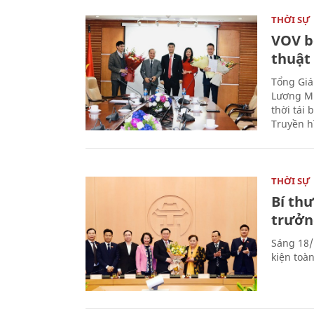
THỜI SỰ
VOV b
thuật
Tổng Giá
Lương Mi
thời tái
Truyền h
THỜI SỰ
Bí th
trưởn
Sáng 18/
kiện toà