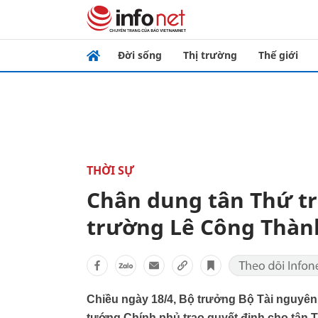
Đời sống
Thị trường
Thế giới
THỜI SỰ
Chân dung tân Thứ t
trường Lê Công Thàn
Chiều ngày 18/4, Bộ trưởng Bộ Tài nguyê
tướng Chính phủ trao quyết định cho tân