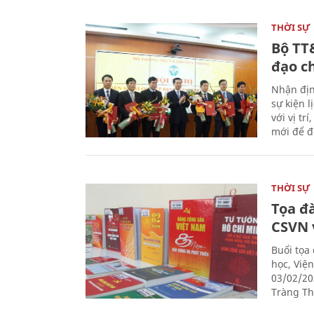
THỜI SỰ
Bộ TT
đạo c
Nhận địn
sự kiện 
với vị tr
mới để đ
THỜI SỰ
Tọa đ
CSVN 
Buổi tọa
học, Việ
03/02/20
Tràng Thi