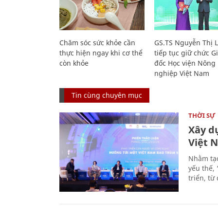
Chăm sóc sức khỏe cần
GS.TS Nguyễn Thị 
thực hiện ngay khi cơ thể
tiếp tục giữ chức 
còn khỏe
đốc Học viện Nông
nghiệp Việt Nam
Tin cùng chuyên mục
THỜI SỰ
Xây d
Việt 
Nhằm tạo
yếu thế,
triển, t