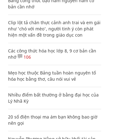
Bảng công thức đạo hàm nguyên hàm cơ
bản cần nhớ
Clip lột tả chân thực cảnh anh trai và em gái
như 'chó với mèo', người tinh ý còn phát
hiện một vấn đề trong giáo dục con
Các công thức hóa học lớp 8, 9 cơ bản cần
nhớ
106
Mẹo học thuộc Bảng tuần hoàn nguyên tố
hóa học bằng thơ, câu nói vui vẻ
Nhiều điểm bất thường ở bằng đại học của
Lý Nhã Kỳ
20 số điện thoại ma ám bạn không bao giờ
nên gọi
Nguyễn Phương Hằng sở hữu khối tài sản