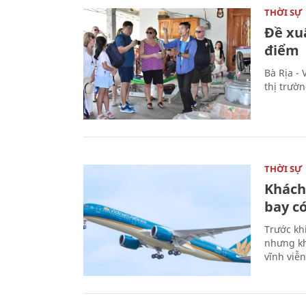
THỜI SỰ
Đề xu
điểm
Bà Rịa -
thị trườ
THỜI SỰ
Khách
bay có
Trước kh
nhưng kh
vĩnh viễ