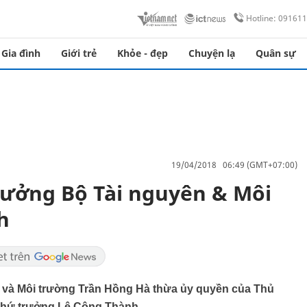
Hotline: 09161
Gia đình
Giới trẻ
Khỏe - đẹp
Chuyện lạ
Quân sự
19/04/2018 06:49 (GMT+07:00)
rưởng Bộ Tài nguyên & Môi
h
n và Môi trường Trần Hồng Hà thừa ủy quyền của Thủ
 Thứ trưởng Lê Công Thành.