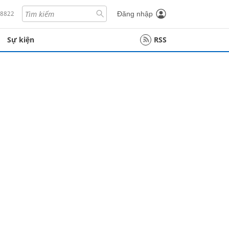
18822
Đăng nhập
Sự kiện
RSS