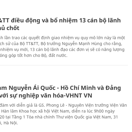
&TT điều động và bổ nhiệm 13 cán bộ lãnh
hủ chốt
h lần trao các quyết định giao nhiệm vụ quy mô lớn này là một
lịch sử của Bộ TT&TT, Bộ trưởng Nguyễn Mạnh Hùng cho rằng,
í, nhiệm vụ mới, 13 cán bộ lãnh đạo các đơn vị sẽ có năng lượng
óng góp tốt hơn cho Bộ, đất nước.
àm Nguyễn Ái Quốc - Hồ Chí Minh và Đảng
với sự nghiệp văn hóa-VHNT VN
 đàm với diễn giả là GS. Phong Lê - Nguyên Viện trưởng Viện Văn
n Hàn lâm Khoa học xã hội Việt Nam, diễn ra lúc 9h00 ngày
20 tại Tầng 1 Tòa nhà chính Thư viện Quốc gia Việt Nam, 31
, Hà Nội.