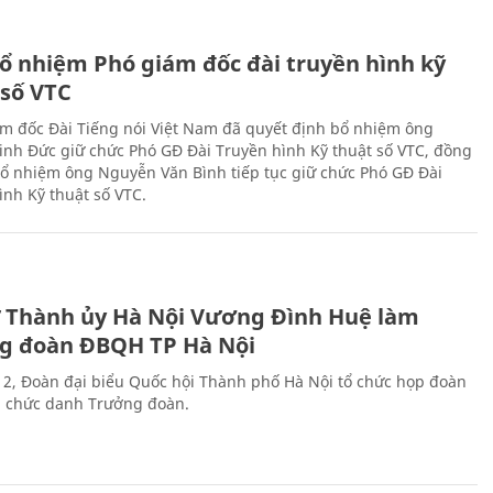
ổ nhiệm Phó giám đốc đài truyền hình kỹ
 số VTC
m đốc Đài Tiếng nói Việt Nam đã quyết định bổ nhiệm ông
nh Đức giữ chức Phó GĐ Đài Truyền hình Kỹ thuật số VTC, đồng
 bổ nhiệm ông Nguyễn Văn Bình tiếp tục giữ chức Phó GĐ Đài
ình Kỹ thuật số VTC.
ư Thành ủy Hà Nội Vương Đình Huệ làm
g đoàn ĐBQH TP Hà Nội
 2, Đoàn đại biểu Quốc hội Thành phố Hà Nội tổ chức họp đoàn
n chức danh Trưởng đoàn.