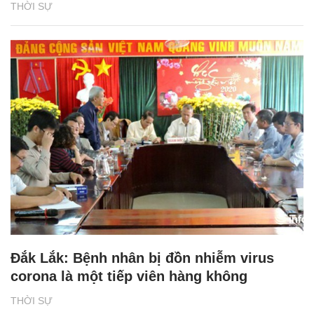
THỜI SỰ
Đắk Lắk: Bệnh nhân bị đồn nhiễm virus
corona là một tiếp viên hàng không
THỜI SỰ