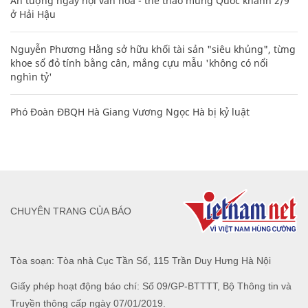
Ấn tượng ngày hội văn hóa - thể thao mừng Quốc khánh 2/9
ở Hải Hậu
Nguyễn Phương Hằng sở hữu khối tài sản "siêu khủng", từng
khoe sổ đỏ tính bằng cân, mắng cựu mẫu 'không có nổi
nghìn tỷ'
Phó Đoàn ĐBQH Hà Giang Vương Ngọc Hà bị kỷ luật
CHUYÊN TRANG CỦA BÁO
Tòa soạn: Tòa nhà Cục Tần Số, 115 Trần Duy Hưng Hà Nội
Giấy phép hoạt động báo chí: Số 09/GP-BTTTT, Bộ Thông tin và
Truyền thông cấp ngày 07/01/2019.