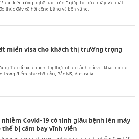
 “Sáng kiến công nghệ bao trùm” giúp họ hòa nhập và phát
ừ đó thúc đẩy xã hội công bằng và bền vững.
ất miễn visa cho khách thị trường trọng
 Vũng Tàu đề xuất miễn thị thực nhập cảnh đối với khách ở các
ng trọng điểm như châu Âu, Bắc Mỹ, Australia.
 nhiễm Covid-19 cố tình giấu bệnh lên máy
 thể bị cấm bay vĩnh viễn
i lên máy bay khách có xét nghiệm xác nhận bị nhiễm Covid-19