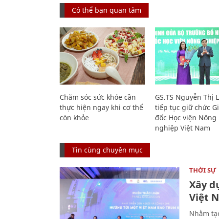
Có thể bạn quan tâm
Chăm sóc sức khỏe cần
GS.TS Nguyễn Thị 
thực hiện ngay khi cơ thể
tiếp tục giữ chức 
còn khỏe
đốc Học viện Nông
nghiệp Việt Nam
Tin cùng chuyên mục
THỜI SỰ
Xây d
Việt 
Nhằm tạo