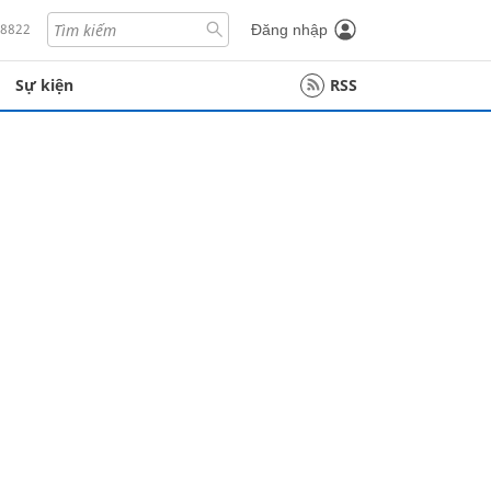
18822
Đăng nhập
Sự kiện
RSS