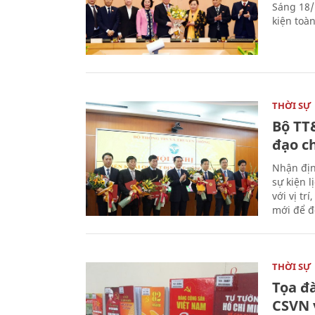
Sáng 18/
kiện toà
THỜI SỰ
Bộ TT
đạo c
Nhận địn
sự kiện 
với vị tr
mới để đ
THỜI SỰ
Tọa đ
CSVN 