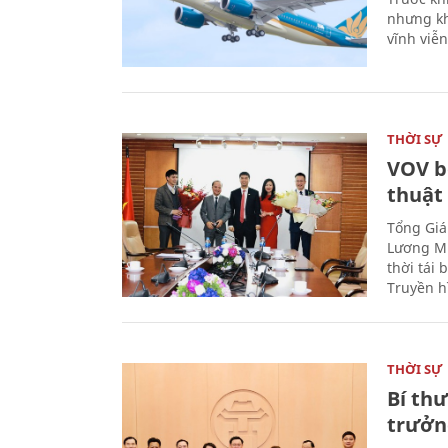
nhưng kh
vĩnh viễ
THỜI SỰ
VOV b
thuật
Tổng Giá
Lương Mi
thời tái
Truyền h
THỜI SỰ
Bí th
trưởn