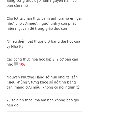
Bảng công thức đạo hàm nguyên hàm cơ
bản cần nhớ
Clip lột tả chân thực cảnh anh trai và em gái
như 'chó với mèo', người tinh ý còn phát
hiện một vấn đề trong giáo dục con
Nhiều điểm bất thường ở bằng đại học của
Lý Nhã Kỳ
Các công thức hóa học lớp 8, 9 cơ bản cần
nhớ
106
Nguyễn Phương Hằng sở hữu khối tài sản
"siêu khủng", từng khoe sổ đỏ tính bằng
cân, mắng cựu mẫu 'không có nổi nghìn tỷ'
20 số điện thoại ma ám bạn không bao giờ
nên gọi