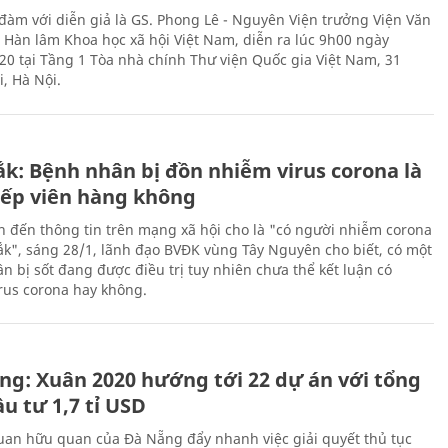
 đàm với diễn giả là GS. Phong Lê - Nguyên Viện trưởng Viện Văn
n Hàn lâm Khoa học xã hội Việt Nam, diễn ra lúc 9h00 ngày
20 tại Tầng 1 Tòa nhà chính Thư viện Quốc gia Việt Nam, 31
, Hà Nội.
ắk: Bệnh nhân bị đồn nhiễm virus corona là
iếp viên hàng không
n đến thông tin trên mạng xã hội cho là "có người nhiễm corona
Lắk", sáng 28/1, lãnh đạo BVĐK vùng Tây Nguyên cho biết, có một
n bị sốt đang được điều trị tuy nhiên chưa thể kết luận có
rus corona hay không.
ng: Xuân 2020 hướng tới 22 dự án với tổng
u tư 1,7 tỉ USD
uan hữu quan của Đà Nẵng đẩy nhanh việc giải quyết thủ tục