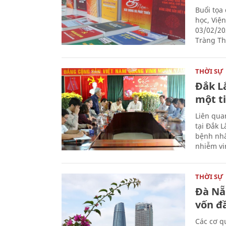
Buổi tọa
học, Việ
03/02/20
Tràng Thi
THỜI SỰ
Đắk L
một t
Liên qua
tại Đắk 
bệnh nhâ
nhiễm vi
THỜI SỰ
Đà Nẵ
vốn đầ
Các cơ q