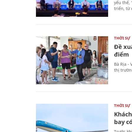
yếu thế,
triển, t
THỜI SỰ
Đề xu
điểm
Bà Rịa -
thị trườ
THỜI SỰ
Khách
bay có
Trước kh