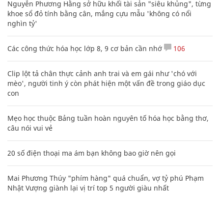
Nguyễn Phương Hằng sở hữu khối tài sản "siêu khủng", từng
khoe sổ đỏ tính bằng cân, mắng cựu mẫu 'không có nổi
nghìn tỷ'
Các công thức hóa học lớp 8, 9 cơ bản cần nhớ
106
Clip lột tả chân thực cảnh anh trai và em gái như 'chó với
mèo', người tinh ý còn phát hiện một vấn đề trong giáo dục
con
Mẹo học thuộc Bảng tuần hoàn nguyên tố hóa học bằng thơ,
câu nói vui vẻ
20 số điện thoại ma ám bạn không bao giờ nên gọi
Mai Phương Thúy "phím hàng" quá chuẩn, vợ tỷ phú Phạm
Nhật Vượng giành lại vị trí top 5 người giàu nhất