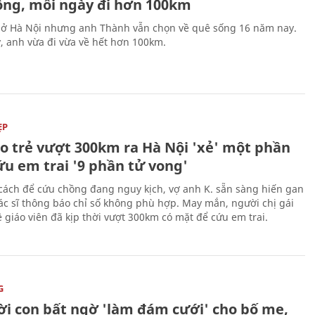
ống, mỗi ngày đi hơn 100km
 ở Hà Nội nhưng anh Thành vẫn chọn về quê sống 16 năm nay.
, anh vừa đi vừa về hết hơn 100km.
ẸP
áo trẻ vượt 300km ra Hà Nội 'xẻ' một phần
ứu em trai '9 phần tử vong'
cách để cứu chồng đang nguy kịch, vợ anh K. sẵn sàng hiến gan
c sĩ thông báo chỉ số không phù hợp. May mắn, người chị gái
 giáo viên đã kịp thời vượt 300km có mặt để cứu em trai.
G
ời con bất ngờ 'làm đám cưới' cho bố mẹ,