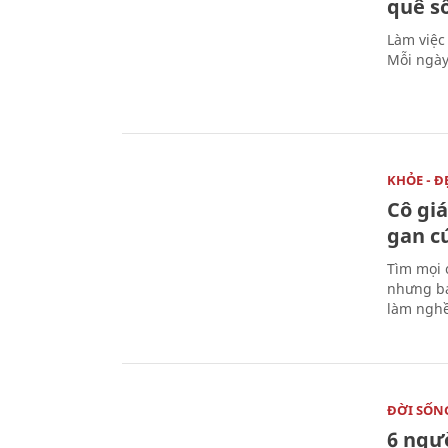
quê s
Làm việc
Mỗi ngày
KHỎE - Đ
Cô gi
gan c
Tìm mọi 
nhưng bá
làm nghề
ĐỜI SỐN
6 ngư