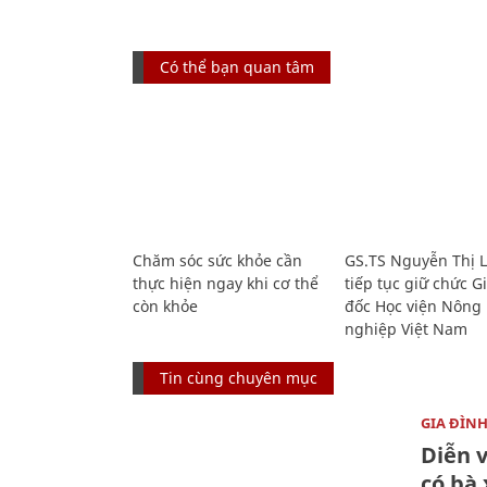
Có thể bạn quan tâm
Chăm sóc sức khỏe cần
GS.TS Nguyễn Thị 
thực hiện ngay khi cơ thể
tiếp tục giữ chức 
còn khỏe
đốc Học viện Nông
nghiệp Việt Nam
Tin cùng chuyên mục
GIA ĐÌN
Diễn 
có bà