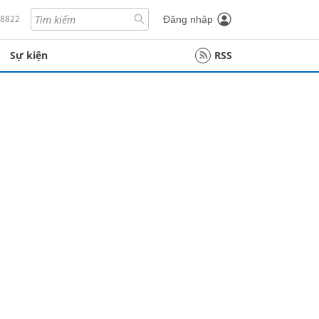
18822
Đăng nhập
Sự kiện
RSS