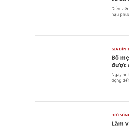
Diễn viê
hậu phươ
GIA ĐÌN
Bố mẹ
được a
Ngày anh
động đến
ĐỜI SỐN
Làm v