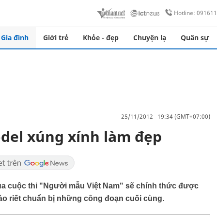
Hotline: 09161
Gia đình
Giới trẻ
Khỏe - đẹp
Chuyện lạ
Quân sự
25/11/2012 19:34 (GMT+07:00)
del xúng xính làm đẹp
ủa cuộc thi "Người mẫu Việt Nam" sẽ chính thức được
 ráo riết chuẩn bị những công đoạn cuối cùng.