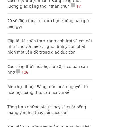
Cách học thuộc nhanh Bảng công thức
lượng giác bằng thơ, "thần chú"
17
20 số điện thoại ma ám bạn không bao giờ
nên gọi
Clip lột tả chân thực cảnh anh trai và em gái
như 'chó với mèo', người tinh ý còn phát
hiện một vấn đề trong giáo dục con
Các công thức hóa học lớp 8, 9 cơ bản cần
nhớ
106
Mẹo học thuộc Bảng tuần hoàn nguyên tố
hóa học bằng thơ, câu nói vui vẻ
Tổng hợp những status hay về cuộc sống
mang ý nghĩa thay đổi cuộc đời
Tìm hiểu tư tưởng Nguyễn Du qua đoạn kết