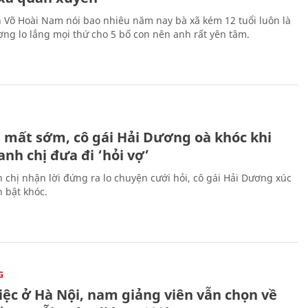
n Võ Hoài Nam nói bao nhiêu năm nay bà xã kém 12 tuổi luôn là
ng lo lắng mọi thứ cho 5 bố con nên anh rất yên tâm.
H
 mất sớm, cô gái Hải Dương oà khóc khi
nh chị đưa đi ‘hỏi vợ’
 chị nhận lời đứng ra lo chuyện cưới hỏi, cô gái Hải Dương xúc
 bật khóc.
G
iệc ở Hà Nội, nam giảng viên vẫn chọn về