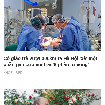
Cô giáo trẻ vượt 300km ra Hà Nội 'xẻ' một
phần gan cứu em trai '9 phần tử vong'
KHỎE - ĐẸP