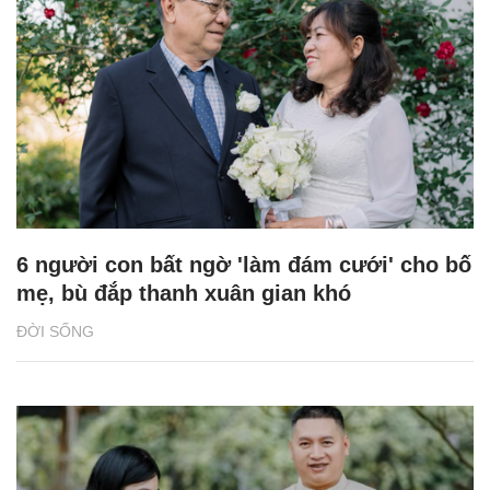
6 người con bất ngờ 'làm đám cưới' cho bố
mẹ, bù đắp thanh xuân gian khó
ĐỜI SỐNG