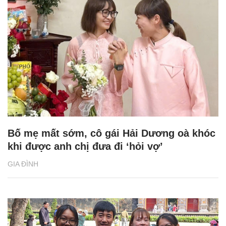
Bố mẹ mất sớm, cô gái Hải Dương oà khóc
khi được anh chị đưa đi ‘hỏi vợ’
GIA ĐÌNH