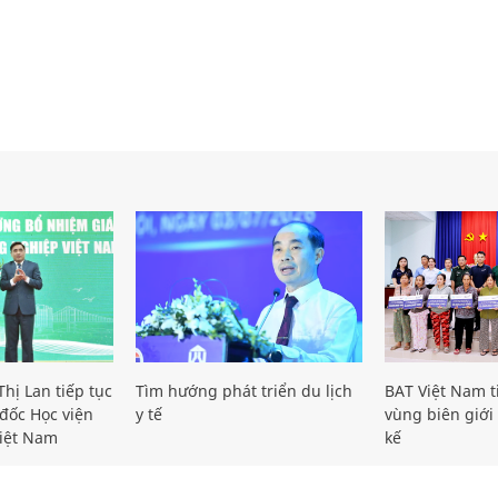
hị Lan tiếp tục
Tìm hướng phát triển du lịch
BAT Việt Nam t
đốc Học viện
y tế
vùng biên giới 
iệt Nam
kế