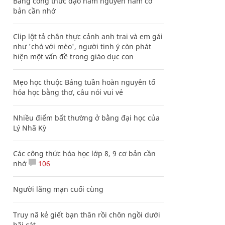
Bảng công thức đạo hàm nguyên hàm cơ
bản cần nhớ
Clip lột tả chân thực cảnh anh trai và em gái
như 'chó với mèo', người tinh ý còn phát
hiện một vấn đề trong giáo dục con
Mẹo học thuộc Bảng tuần hoàn nguyên tố
hóa học bằng thơ, câu nói vui vẻ
Nhiều điểm bất thường ở bằng đại học của
Lý Nhã Kỳ
Các công thức hóa học lớp 8, 9 cơ bản cần
nhớ
106
Người lãng mạn cuối cùng
Truy nã kẻ giết bạn thân rồi chôn ngồi dưới
bãi cát