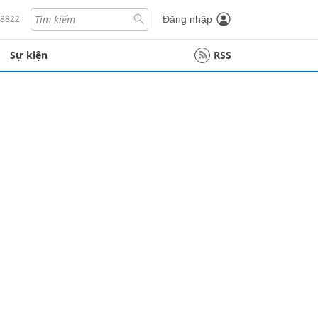
18822
Đăng nhập
Sự kiện
RSS