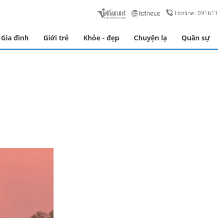
Hotline: 09161
Gia đình
Giới trẻ
Khỏe - đẹp
Chuyện lạ
Quân sự