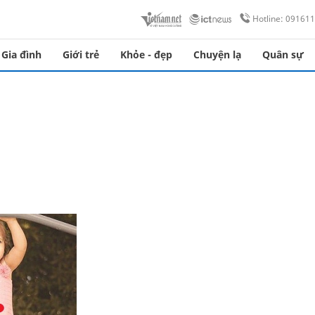
Hotline: 09161
Gia đình
Giới trẻ
Khỏe - đẹp
Chuyện lạ
Quân sự