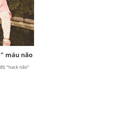
g" máu não
 độ "hack não"