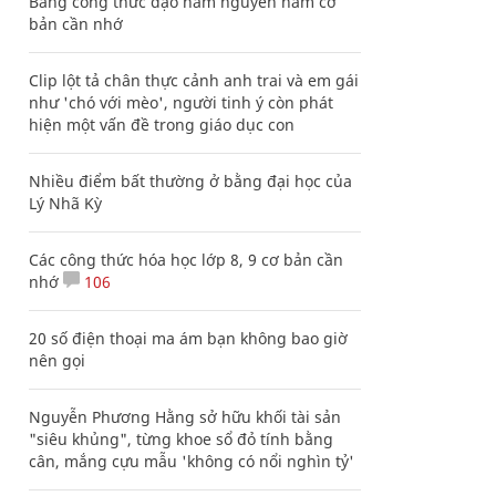
Bảng công thức đạo hàm nguyên hàm cơ
bản cần nhớ
Clip lột tả chân thực cảnh anh trai và em gái
như 'chó với mèo', người tinh ý còn phát
hiện một vấn đề trong giáo dục con
Nhiều điểm bất thường ở bằng đại học của
Lý Nhã Kỳ
Các công thức hóa học lớp 8, 9 cơ bản cần
nhớ
106
20 số điện thoại ma ám bạn không bao giờ
nên gọi
Nguyễn Phương Hằng sở hữu khối tài sản
"siêu khủng", từng khoe sổ đỏ tính bằng
cân, mắng cựu mẫu 'không có nổi nghìn tỷ'