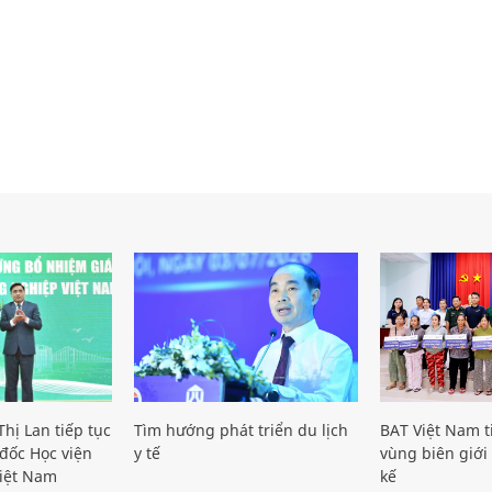
hị Lan tiếp tục
Tìm hướng phát triển du lịch
BAT Việt Nam t
đốc Học viện
y tế
vùng biên giới 
iệt Nam
kế