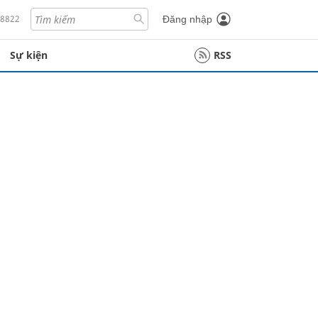
18822
Đăng nhập
Sự kiện
RSS