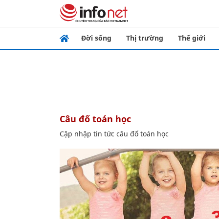
Đời sống
Thị trường
Thế giới
câu đố toán học
Cập nhập tin tức câu đố toán học