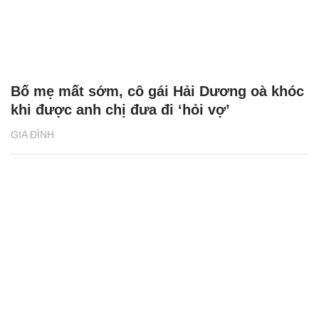
Bố mẹ mất sớm, cô gái Hải Dương oà khóc
khi được anh chị đưa đi ‘hỏi vợ’
GIA ĐÌNH