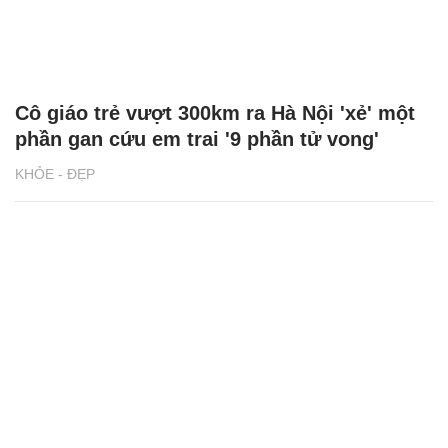
Cô giáo trẻ vượt 300km ra Hà Nội 'xẻ' một
phần gan cứu em trai '9 phần tử vong'
KHỎE - ĐẸP