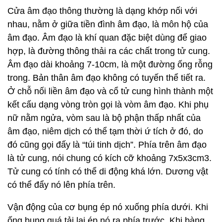
Cửa âm đạo thông thường là dạng khớp nối với
nhau, nằm ở giữa tiền đình âm đạo, là môn hộ của
âm đạo. Âm đạo là khí quan đặc biệt dùng để giao
hợp, là đường thông thải ra các chất trong tử cung.
Âm đạo dài khoảng 7-10cm, là một đường ống rỗng
trong. Bản thân âm đạo không có tuyến thể tiết ra.
Ở chỗ nối liền âm đạo và cổ tử cung hình thành một
kết cấu dạng vòng tròn gọi là vòm âm đạo. Khi phụ
nữ nằm ngửa, vòm sau là bộ phận thấp nhất của
âm đạo, niêm dịch có thể tạm thời ứ tích ở đó, do
đó cũng gọi đấy là “túi tinh dịch”. Phía trên âm đạo
là tử cung, nói chung có kích cỡ khoảng 7x5x3cm3.
Tử cung có tính có thể di động khá lớn. Dương vật
có thể đẩy nó lên phía trên.
Vận động của cơ bụng ép nó xuống phía dưới. Khi
ống bụng quá tải lại ép nó ra phía trước. Khi bàng