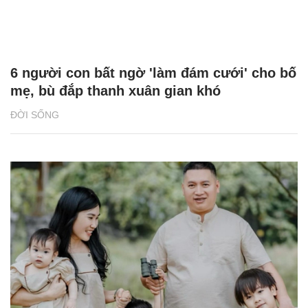
6 người con bất ngờ 'làm đám cưới' cho bố
mẹ, bù đắp thanh xuân gian khó
ĐỜI SỐNG