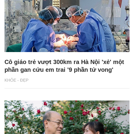
Cô giáo trẻ vượt 300km ra Hà Nội 'xẻ' một
phần gan cứu em trai '9 phần tử vong'
KHỎE - ĐẸP