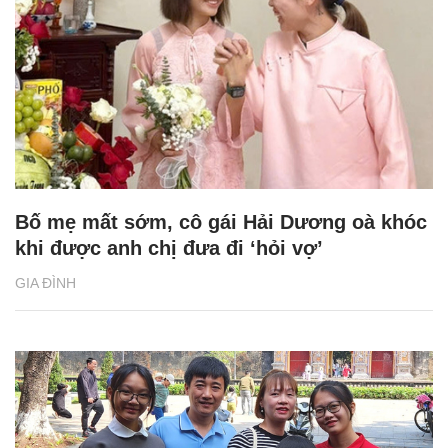
Bố mẹ mất sớm, cô gái Hải Dương oà khóc
khi được anh chị đưa đi ‘hỏi vợ’
GIA ĐÌNH