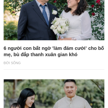
6 người con bất ngờ 'làm đám cưới' cho bố
mẹ, bù đắp thanh xuân gian khó
ĐỜI SỐNG