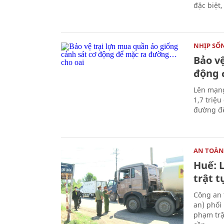
đặc biệt,
NHỊP SỐ
Bảo v
động 
Lên mạng
1,7 triệu
đường để.
AN TOÀN
Huế: 
trật t
Công an 
an) phối
phạm trậ