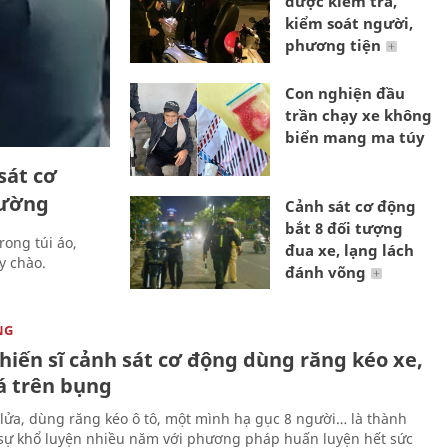
được kiểm tra,
kiểm soát người,
phương tiện
Con nghiện đầu
trần chạy xe không
biển mang ma túy
sát cơ
đường
Cảnh sát cơ động
bắt 8 đối tượng
rong túi áo,
đua xe, lạng lách
y chào.
đánh võng
NG
hiến sĩ cảnh sát cơ động dùng răng kéo xe,
á trên bụng
 lửa, dùng răng kéo ô tô, một mình hạ gục 8 người… là thành
sự khổ luyện nhiều năm với phương pháp huấn luyện hết sức