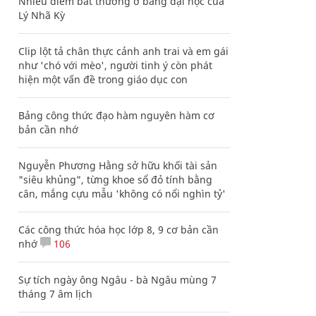
Nhiều điểm bất thường ở bằng đại học của
Lý Nhã Kỳ
Clip lột tả chân thực cảnh anh trai và em gái
như 'chó với mèo', người tinh ý còn phát
hiện một vấn đề trong giáo dục con
Bảng công thức đạo hàm nguyên hàm cơ
bản cần nhớ
Nguyễn Phương Hằng sở hữu khối tài sản
"siêu khủng", từng khoe sổ đỏ tính bằng
cân, mắng cựu mẫu 'không có nổi nghìn tỷ'
Các công thức hóa học lớp 8, 9 cơ bản cần
nhớ
106
Sự tích ngày ông Ngâu - bà Ngâu mùng 7
tháng 7 âm lịch