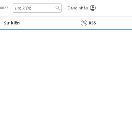
18822
Đăng nhập
Sự kiện
RSS