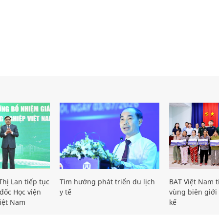
hị Lan tiếp tục
Tìm hướng phát triển du lịch
BAT Việt Nam t
đốc Học viện
y tế
vùng biên giới 
iệt Nam
kế