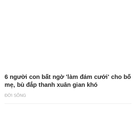
6 người con bất ngờ 'làm đám cưới' cho bố
mẹ, bù đắp thanh xuân gian khó
ĐỜI SỐNG