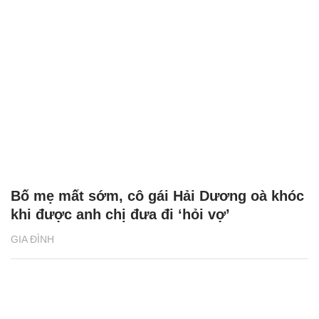
Bố mẹ mất sớm, cô gái Hải Dương oà khóc
khi được anh chị đưa đi ‘hỏi vợ’
GIA ĐÌNH