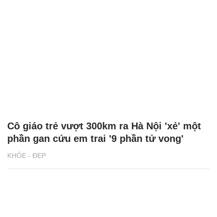
Cô giáo trẻ vượt 300km ra Hà Nội 'xẻ' một
phần gan cứu em trai '9 phần tử vong'
KHỎE - ĐẸP