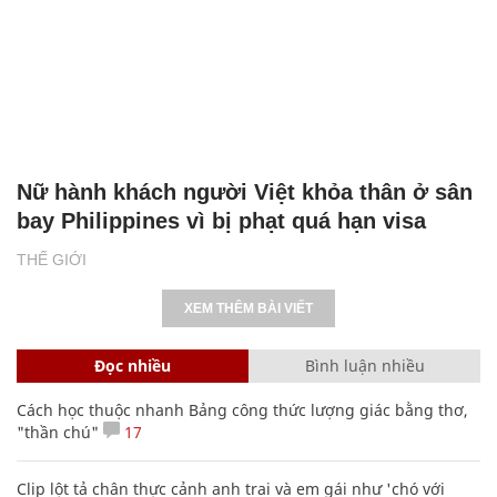
Nữ hành khách người Việt khỏa thân ở sân
bay Philippines vì bị phạt quá hạn visa
THẾ GIỚI
XEM THÊM BÀI VIẾT
Đọc nhiều
Bình luận nhiều
Cách học thuộc nhanh Bảng công thức lượng giác bằng thơ,
"thần chú"
17
Clip lột tả chân thực cảnh anh trai và em gái như 'chó với