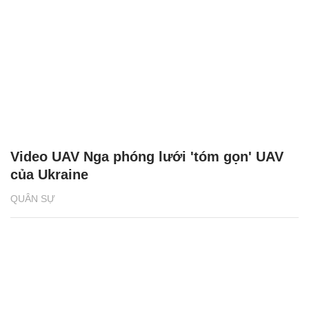
Video UAV Nga phóng lưới 'tóm gọn' UAV
của Ukraine
QUÂN SỰ