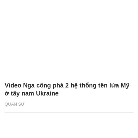
Video Nga công phá 2 hệ thống tên lửa Mỹ
ở tây nam Ukraine
QUÂN SỰ