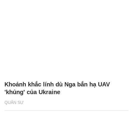
Khoảnh khắc lính dù Nga bắn hạ UAV
'khủng' của Ukraine
QUÂN SỰ