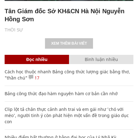
Tân Giám đốc Sở KH&CN Hà Nội Nguyễn
Hồng Sơn
THỜI SỰ
XEM THÊM BÀI VIẾT
Đọc nhiều
Bình luận nhiều
Cách học thuộc nhanh Bảng công thức lượng giác bằng thơ,
"thần chú"
17
Bảng công thức đạo hàm nguyên hàm cơ bản cần nhớ
Clip lột tả chân thực cảnh anh trai và em gái như 'chó với
mèo', người tinh ý còn phát hiện một vấn đề trong giáo dục
con
Nhiều điểm bất thường ở bằng đại học của Lý Nhã Kỳ