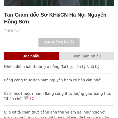
Tân Giám đốc Sở KH&CN Hà Nội Nguyễn
Hồng Sơn
THỜI SỰ
XEM THÊM BÀI VIẾT
Đọc nhiều
Bình luận nhiều
Nhiều điểm bất thường ở bằng đại học của Lý Nhã Kỳ
Bảng công thức đạo hàm nguyên hàm cơ bản cần nhớ
Cách học thuộc nhanh Bảng công thức lượng giác bằng thơ,
"thần chú"
17
Clip lột tả chân thực cảnh anh trai và em gái như 'chó với
mèo', người tinh ý còn phát hiện một vấn đề trong giáo dục