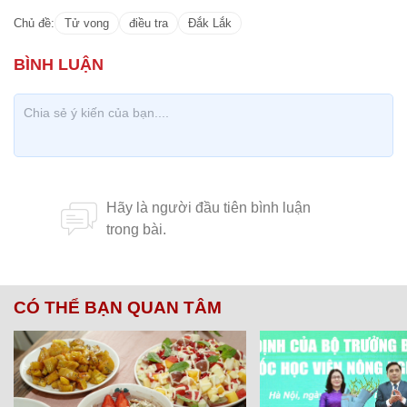
Chủ đề:
Tử vong
điều tra
Đắk Lắk
CÓ THỂ BẠN QUAN TÂM