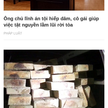
Ông chủ lĩnh án tội hiếp dâm, cô gái giúp
việc tật nguyền lầm lũi rời tòa
PHÁP LUẬT