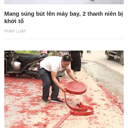
Mang súng bút lên máy bay, 2 thanh niên bị
khởi tố
PHÁP LUẬT