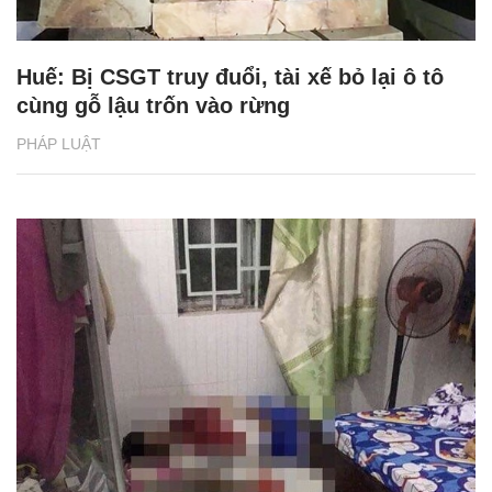
Huế: Bị CSGT truy đuổi, tài xế bỏ lại ô tô
cùng gỗ lậu trốn vào rừng
PHÁP LUẬT