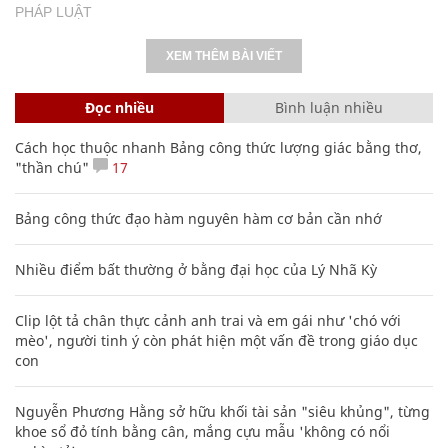
PHÁP LUẬT
XEM THÊM BÀI VIẾT
Đọc nhiều
Bình luận nhiều
Cách học thuộc nhanh Bảng công thức lượng giác bằng thơ,
"thần chú"
17
Bảng công thức đạo hàm nguyên hàm cơ bản cần nhớ
Nhiều điểm bất thường ở bằng đại học của Lý Nhã Kỳ
Clip lột tả chân thực cảnh anh trai và em gái như 'chó với
mèo', người tinh ý còn phát hiện một vấn đề trong giáo dục
con
Nguyễn Phương Hằng sở hữu khối tài sản "siêu khủng", từng
khoe sổ đỏ tính bằng cân, mắng cựu mẫu 'không có nổi