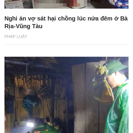
Nghi án vợ sát hại chồng lúc nửa đêm ở Bà
Rịa-Vũng Tàu
PHÁP LUẬT