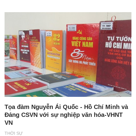
Tọa đàm Nguyễn Ái Quốc - Hồ Chí Minh và
Đảng CSVN với sự nghiệp văn hóa-VHNT
VN
THỜI SỰ