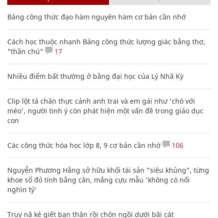
Bảng công thức đạo hàm nguyên hàm cơ bản cần nhớ
Cách học thuộc nhanh Bảng công thức lượng giác bằng thơ,
"thần chú"
17
Nhiều điểm bất thường ở bằng đại học của Lý Nhã Kỳ
Clip lột tả chân thực cảnh anh trai và em gái như 'chó với
mèo', người tinh ý còn phát hiện một vấn đề trong giáo dục
con
Các công thức hóa học lớp 8, 9 cơ bản cần nhớ
106
Nguyễn Phương Hằng sở hữu khối tài sản "siêu khủng", từng
khoe sổ đỏ tính bằng cân, mắng cựu mẫu 'không có nổi
nghìn tỷ'
Truy nã kẻ giết bạn thân rồi chôn ngồi dưới bãi cát