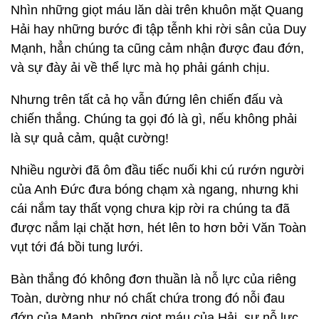
Nhìn những giọt máu lăn dài trên khuôn mặt Quang
Hải hay những bước đi tập tễnh khi rời sân của Duy
Mạnh, hẳn chúng ta cũng cảm nhận được đau đớn,
và sự đày ải về thể lực mà họ phải gánh chịu.
Nhưng trên tất cả họ vẫn đứng lên chiến đấu và
chiến thắng. Chúng ta gọi đó là gì, nếu không phải
là sự quả cảm, quật cường!
Nhiều người đã ôm đầu tiếc nuối khi cú rướn người
của Anh Đức đưa bóng chạm xà ngang, nhưng khi
cái nắm tay thất vọng chưa kịp rời ra chúng ta đã
được nắm lại chặt hơn, hét lên to hơn bởi Văn Toàn
vụt tới đá bồi tung lưới.
Bàn thắng đó không đơn thuần là nỗ lực của riêng
Toàn, dường như nó chất chứa trong đó nỗi đau
đớn của Mạnh, những giọt máu của Hải, sự nỗ lực