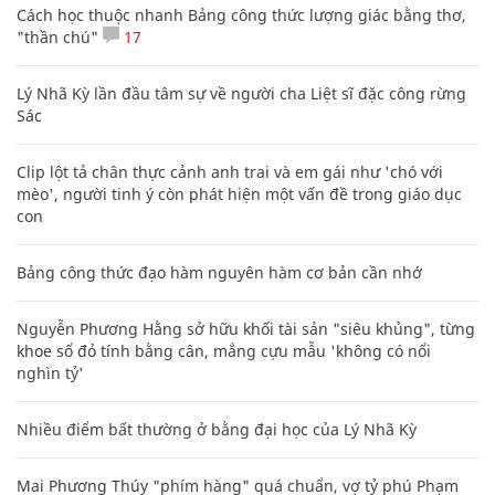
Cách học thuộc nhanh Bảng công thức lượng giác bằng thơ,
"thần chú"
17
Lý Nhã Kỳ lần đầu tâm sự về người cha Liệt sĩ đặc công rừng
Sác
Clip lột tả chân thực cảnh anh trai và em gái như 'chó với
mèo', người tinh ý còn phát hiện một vấn đề trong giáo dục
con
Bảng công thức đạo hàm nguyên hàm cơ bản cần nhớ
Nguyễn Phương Hằng sở hữu khối tài sản "siêu khủng", từng
khoe sổ đỏ tính bằng cân, mắng cựu mẫu 'không có nổi
nghìn tỷ'
Nhiều điểm bất thường ở bằng đại học của Lý Nhã Kỳ
Mai Phương Thúy "phím hàng" quá chuẩn, vợ tỷ phú Phạm