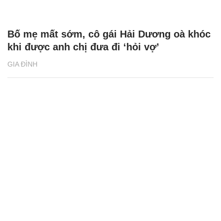
Bố mẹ mất sớm, cô gái Hải Dương oà khóc
khi được anh chị đưa đi ‘hỏi vợ’
GIA ĐÌNH