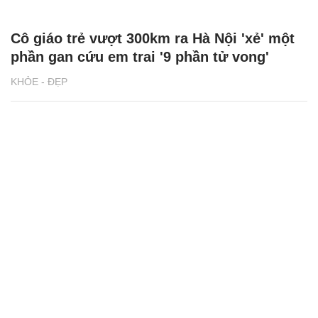
Cô giáo trẻ vượt 300km ra Hà Nội 'xẻ' một
phần gan cứu em trai '9 phần tử vong'
KHỎE - ĐẸP