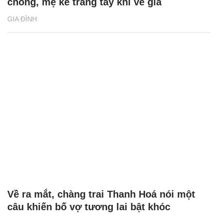
chồng, mẹ kế trắng tay khi về già
GIA ĐÌNH
Về ra mắt, chàng trai Thanh Hoá nói một
câu khiến bố vợ tương lai bật khóc