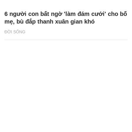
6 người con bất ngờ 'làm đám cưới' cho bố
mẹ, bù đắp thanh xuân gian khó
ĐỜI SỐNG