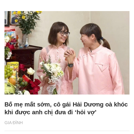
Bố mẹ mất sớm, cô gái Hải Dương oà khóc
khi được anh chị đưa đi ‘hỏi vợ’
GIA ĐÌNH