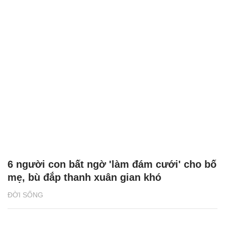
6 người con bất ngờ 'làm đám cưới' cho bố
mẹ, bù đắp thanh xuân gian khó
ĐỜI SỐNG