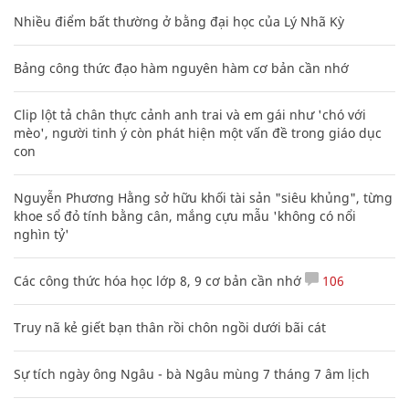
Nhiều điểm bất thường ở bằng đại học của Lý Nhã Kỳ
Bảng công thức đạo hàm nguyên hàm cơ bản cần nhớ
Clip lột tả chân thực cảnh anh trai và em gái như 'chó với
mèo', người tinh ý còn phát hiện một vấn đề trong giáo dục
con
Nguyễn Phương Hằng sở hữu khối tài sản "siêu khủng", từng
khoe sổ đỏ tính bằng cân, mắng cựu mẫu 'không có nổi
nghìn tỷ'
Các công thức hóa học lớp 8, 9 cơ bản cần nhớ
106
Truy nã kẻ giết bạn thân rồi chôn ngồi dưới bãi cát
Sự tích ngày ông Ngâu - bà Ngâu mùng 7 tháng 7 âm lịch