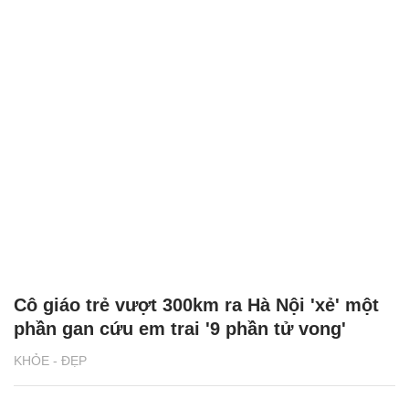
Cô giáo trẻ vượt 300km ra Hà Nội 'xẻ' một
phần gan cứu em trai '9 phần tử vong'
KHỎE - ĐẸP