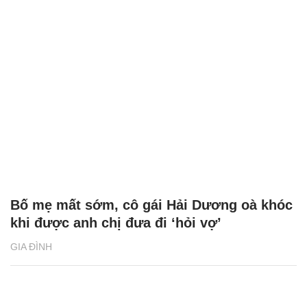
Bố mẹ mất sớm, cô gái Hải Dương oà khóc
khi được anh chị đưa đi ‘hỏi vợ’
GIA ĐÌNH