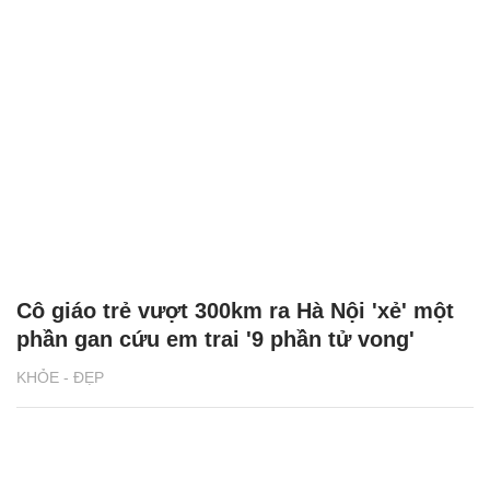
Cô giáo trẻ vượt 300km ra Hà Nội 'xẻ' một
phần gan cứu em trai '9 phần tử vong'
KHỎE - ĐẸP