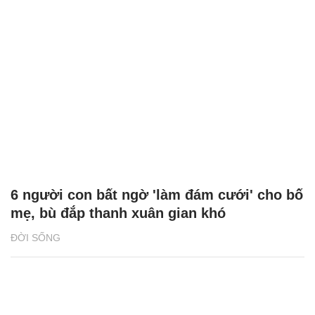
6 người con bất ngờ 'làm đám cưới' cho bố
mẹ, bù đắp thanh xuân gian khó
ĐỜI SỐNG