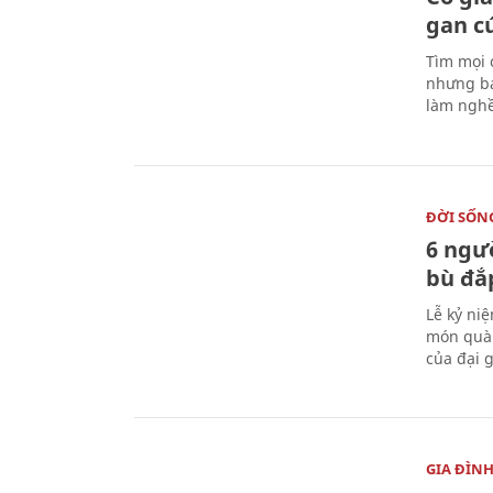
gan c
Tìm mọi 
nhưng bá
làm nghề
ĐỜI SỐN
6 ngư
bù đắ
Lễ kỷ ni
món quà 
của đại g
GIA ĐÌN