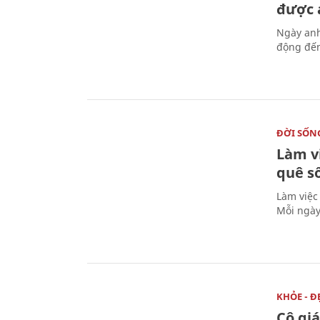
được a
Ngày anh
động đến
ĐỜI SỐN
Làm v
quê s
Làm việc
Mỗi ngày
KHỎE - Đ
Cô gi