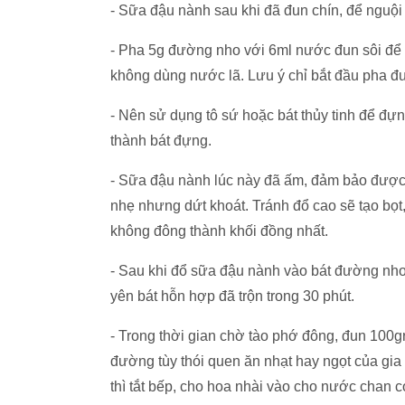
- Sữa đậu nành sau khi đã đun chín, để nguội 
- Pha 5g đường nho với 6ml nước đun sôi đ
không dùng nước lã. Lưu ý chỉ bắt đầu pha 
- Nên sử dụng tô sứ hoặc bát thủy tinh để đ
thành bát đựng.
- Sữa đậu nành lúc này đã ấm, đảm bảo được 
nhẹ nhưng dứt khoát. Tránh đổ cao sẽ tạo bọ
không đông thành khối đồng nhất.
- Sau khi đổ sữa đậu nành vào bát đường nho 
yên bát hỗn hợp đã trộn trong 30 phút.
- Trong thời gian chờ tào phớ đông, đun 100
đường tùy thói quen ăn nhạt hay ngọt của gi
thì tắt bếp, cho hoa nhài vào cho nước chan 