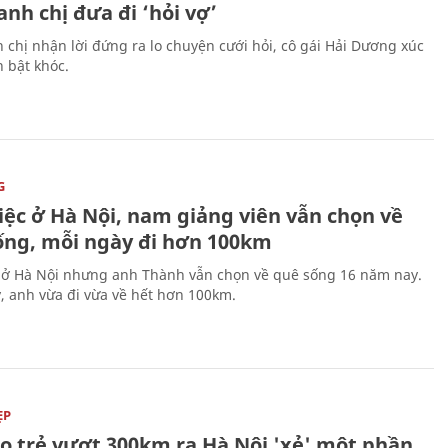
nh chị đưa đi ‘hỏi vợ’
 chị nhận lời đứng ra lo chuyện cưới hỏi, cô gái Hải Dương xúc
 bật khóc.
G
iệc ở Hà Nội, nam giảng viên vẫn chọn về
ống, mỗi ngày đi hơn 100km
 ở Hà Nội nhưng anh Thành vẫn chọn về quê sống 16 năm nay.
, anh vừa đi vừa về hết hơn 100km.
ẸP
áo trẻ vượt 300km ra Hà Nội 'xẻ' một phần