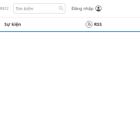
18822
Đăng nhập
Sự kiện
RSS