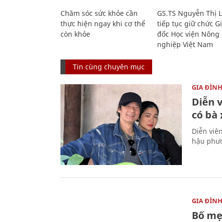
Chăm sóc sức khỏe cần
GS.TS Nguyễn Thị 
thực hiện ngay khi cơ thể
tiếp tục giữ chức 
còn khỏe
đốc Học viện Nông
nghiệp Việt Nam
Tin cùng chuyên mục
GIA ĐÌN
Diễn 
có bà
Diễn viê
hậu phươ
GIA ĐÌN
Bố mẹ