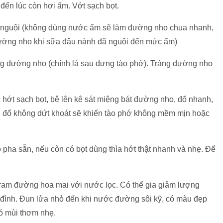
đến lúc còn hơi ấm. Vớt sạch bọt.
ể nguội (không dùng nước ấm sẽ làm đường nho chua nhanh,
đường nho khi sữa đậu nành đã nguội đến mức ấm)
ựng đường nho (chính là sau đựng tào phớ). Tráng đường nho
hớt sạch bọt, bê lên kê sát miệng bát đường nho, đổ nhanh,
t, đổ không dứt khoát sẽ khiến tào phớ không mềm mịn hoặc
pha sẵn, nếu còn có bọt dùng thìa hớt thật nhanh và nhẹ. Để
gram đường hoa mai với nước lọc. Có thể gia giảm lượng
a đình. Đun lửa nhỏ đến khi nước đường sôi kỹ, có màu đẹp
có mùi thơm nhẹ.