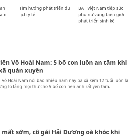
Lan
Tìm hướng phát triển du
BAT Việt Nam tiếp sức
Giám
lịch y tế
phụ nữ vùng biên giới
phát triển sinh kế
H
viên Võ Hoài Nam: 5 bố con luôn an tâm khi
 xã quán xuyến
n Võ Hoài Nam nói bao nhiêu năm nay bà xã kém 12 tuổi luôn là
ng lo lắng mọi thứ cho 5 bố con nên anh rất yên tâm.
H
 mất sớm, cô gái Hải Dương oà khóc khi