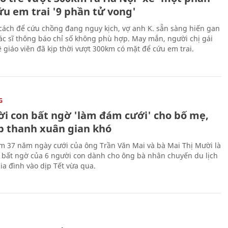
ứu em trai '9 phần tử vong'
cách để cứu chồng đang nguy kịch, vợ anh K. sẵn sàng hiến gan
c sĩ thông báo chỉ số không phù hợp. May mắn, người chị gái
 giáo viên đã kịp thời vượt 300km có mặt để cứu em trai.
G
ời con bất ngờ 'làm đám cưới' cho bố mẹ,
p thanh xuân gian khó
ệm 37 năm ngày cưới của ông Trần Văn Mai và bà Mai Thị Mười là
bất ngờ của 6 người con dành cho ông bà nhân chuyến du lịch
ia đình vào dịp Tết vừa qua.
H