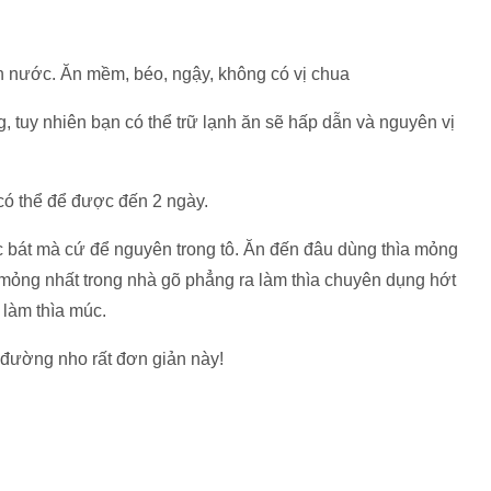
ch nước. Ăn mềm, béo, ngậy, không có vị chua
, tuy nhiên bạn có thể trữ lạnh ăn sẽ hấp dẫn và nguyên vị
 có thể để được đến 2 ngày.
c bát mà cứ để nguyên trong tô. Ăn đến đâu dùng thìa mỏng
a mỏng nhất trong nhà gõ phẳng ra làm thìa chuyên dụng hớt
 làm thìa múc.
đường nho rất đơn giản này!