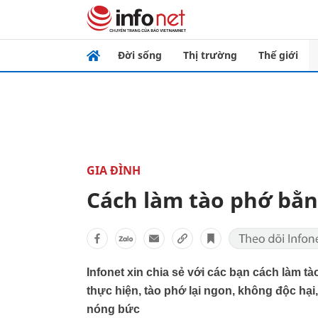
Đời sống
Thị trường
Thế giới
GIA ĐÌNH
Cách làm tào phớ bằ
Infonet xin chia sẻ với các bạn cách làm 
thực hiện, tào phớ lại ngon, không độc hạ
nóng bức