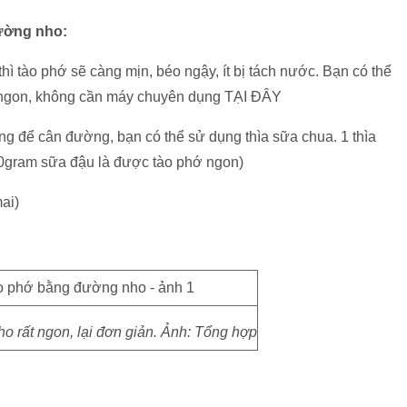
ường nho:
hì tào phớ sẽ càng mịn, béo ngậy, ít bị tách nước. Bạn có thể
 ngon, không cần máy chuyên dụng TẠI ĐÂY
g để cân đường, bạn có thể sử dụng thìa sữa chua. 1 thìa
gram sữa đậu là được tào phớ ngon)
ai)
o rất ngon, lại đơn giản. Ảnh: Tổng hợp