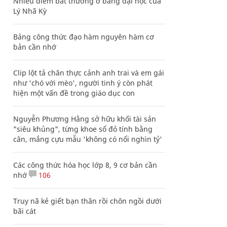
Nhiều điểm bất thường ở bằng đại học của
Lý Nhã Kỳ
Bảng công thức đạo hàm nguyên hàm cơ
bản cần nhớ
Clip lột tả chân thực cảnh anh trai và em gái
như 'chó với mèo', người tinh ý còn phát
hiện một vấn đề trong giáo dục con
Nguyễn Phương Hằng sở hữu khối tài sản
"siêu khủng", từng khoe sổ đỏ tính bằng
cân, mắng cựu mẫu 'không có nổi nghìn tỷ'
Các công thức hóa học lớp 8, 9 cơ bản cần
nhớ
106
Truy nã kẻ giết bạn thân rồi chôn ngồi dưới
bãi cát