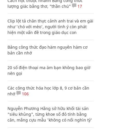
Cách học thuộc nhanh Bảng công thức
lượng giác bằng thơ, "thần chú"
17
Clip lột tả chân thực cảnh anh trai và em gái
như 'chó với mèo', người tinh ý còn phát
hiện một vấn đề trong giáo dục con
Bảng công thức đạo hàm nguyên hàm cơ
bản cần nhớ
20 số điện thoại ma ám bạn không bao giờ
nên gọi
Các công thức hóa học lớp 8, 9 cơ bản cần
nhớ
106
Nguyễn Phương Hằng sở hữu khối tài sản
"siêu khủng", từng khoe sổ đỏ tính bằng
cân, mắng cựu mẫu 'không có nổi nghìn tỷ'