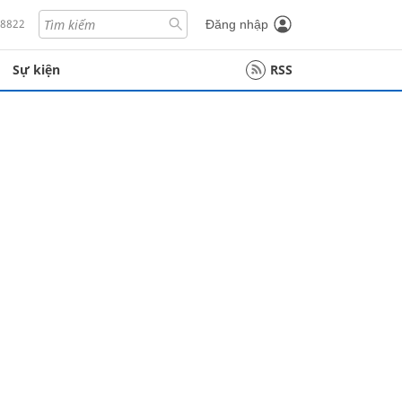
18822
Đăng nhập
Sự kiện
RSS