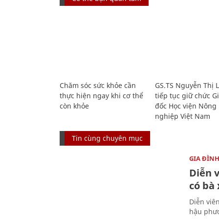
Chăm sóc sức khỏe cần
GS.TS Nguyễn Thị 
thực hiện ngay khi cơ thể
tiếp tục giữ chức 
còn khỏe
đốc Học viện Nông
nghiệp Việt Nam
Tin cùng chuyên mục
GIA ĐÌN
Diễn 
có bà
Diễn viê
hậu phươ