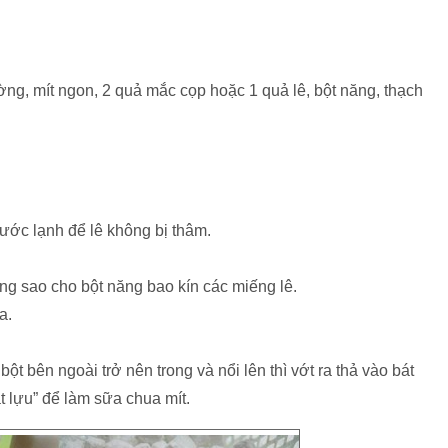
ng, mít ngon, 2 quả mắc cọp hoặc 1 quả lê, bột năng, thạch
nước lạnh để lê không bị thâm.
ăng sao cho bột năng bao kín các miếng lê.
a.
ột bên ngoài trở nên trong và nổi lên thì vớt ra thả vào bát
t lựu” để làm sữa chua mít.