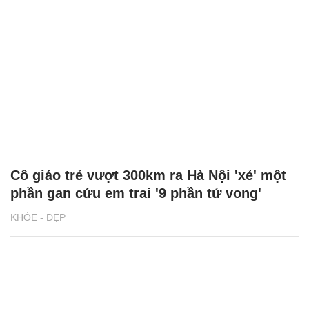
Cô giáo trẻ vượt 300km ra Hà Nội 'xẻ' một
phần gan cứu em trai '9 phần tử vong'
KHỎE - ĐẸP