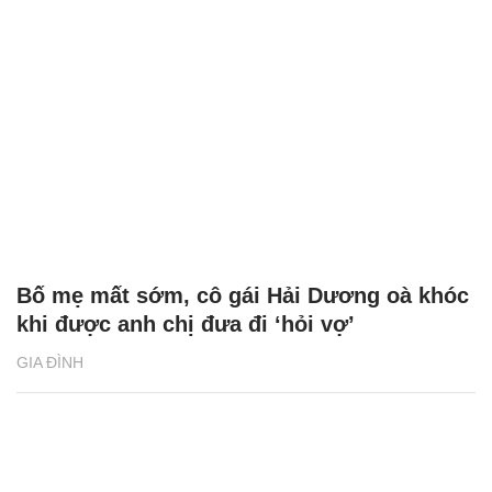
Bố mẹ mất sớm, cô gái Hải Dương oà khóc
khi được anh chị đưa đi ‘hỏi vợ’
GIA ĐÌNH