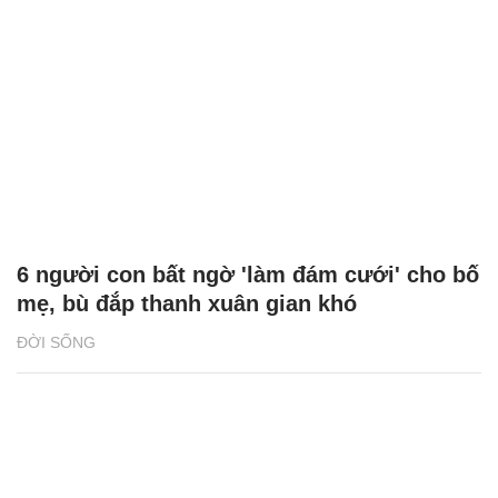
6 người con bất ngờ 'làm đám cưới' cho bố
mẹ, bù đắp thanh xuân gian khó
ĐỜI SỐNG