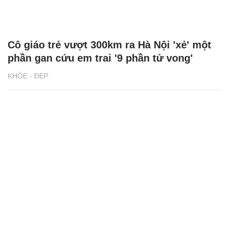
Cô giáo trẻ vượt 300km ra Hà Nội 'xẻ' một
phần gan cứu em trai '9 phần tử vong'
KHỎE - ĐẸP