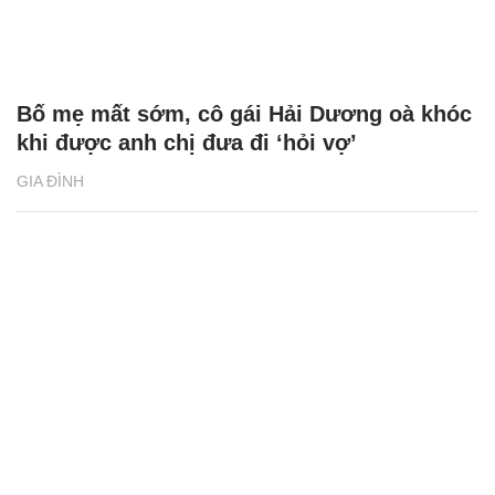
Bố mẹ mất sớm, cô gái Hải Dương oà khóc
khi được anh chị đưa đi ‘hỏi vợ’
GIA ĐÌNH