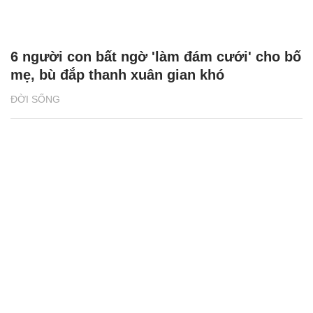
6 người con bất ngờ 'làm đám cưới' cho bố
mẹ, bù đắp thanh xuân gian khó
ĐỜI SỐNG