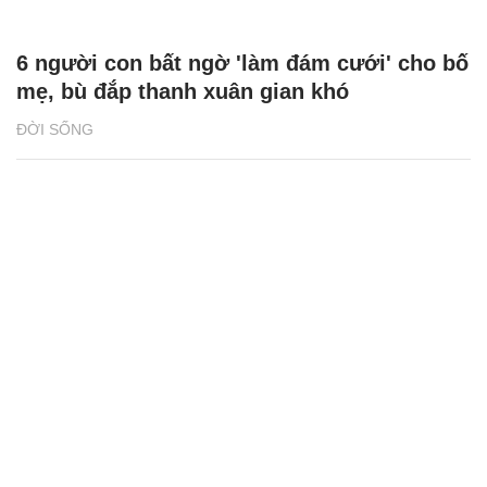
6 người con bất ngờ 'làm đám cưới' cho bố
mẹ, bù đắp thanh xuân gian khó
ĐỜI SỐNG