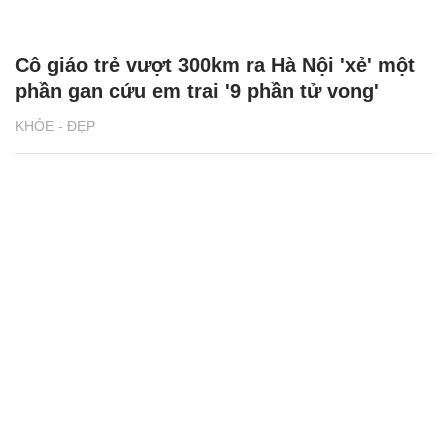
Cô giáo trẻ vượt 300km ra Hà Nội 'xẻ' một
phần gan cứu em trai '9 phần tử vong'
KHỎE - ĐẸP