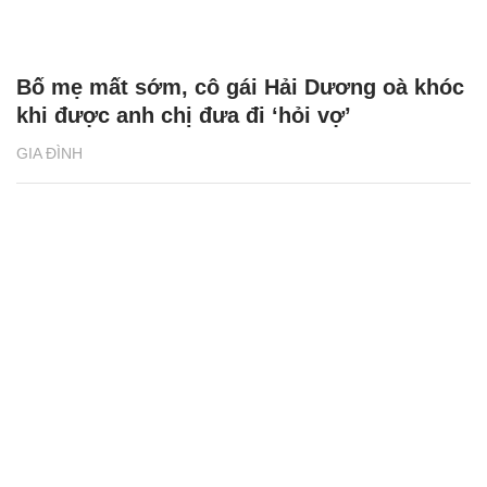
Bố mẹ mất sớm, cô gái Hải Dương oà khóc
khi được anh chị đưa đi ‘hỏi vợ’
GIA ĐÌNH