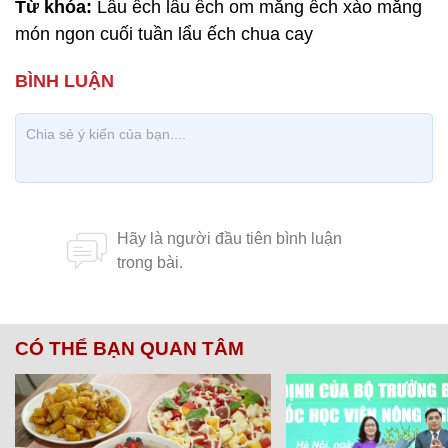
Từ khóa:
Lẩu ếch lẩu ếch om măng ếch xào măng
món ngon cuối tuần lẩu ếch chua cay
CÓ THỂ BẠN QUAN TÂM