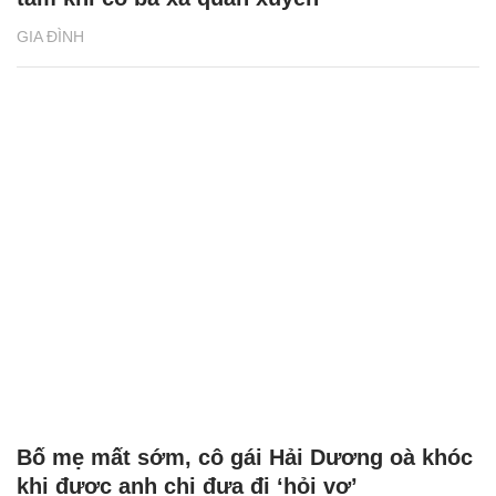
GIA ĐÌNH
Bố mẹ mất sớm, cô gái Hải Dương oà khóc
khi được anh chị đưa đi ‘hỏi vợ’