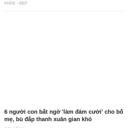
KHỎE - ĐẸP
6 người con bất ngờ 'làm đám cưới' cho bố
mẹ, bù đắp thanh xuân gian khó