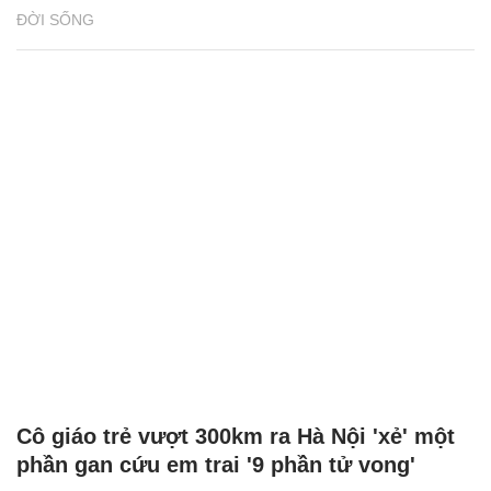
ĐỜI SỐNG
Cô giáo trẻ vượt 300km ra Hà Nội 'xẻ' một
phần gan cứu em trai '9 phần tử vong'