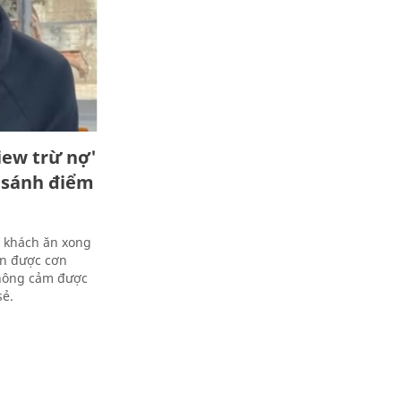
iew trừ nợ'
o sánh điểm
ị khách ăn xong
ận được cơn
thông cảm được
sẻ.