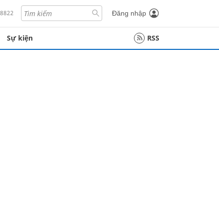
18822
Đăng nhập
Sự kiện
RSS