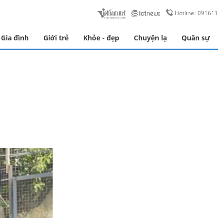
Hotline: 09161
Gia đình
Giới trẻ
Khỏe - đẹp
Chuyện lạ
Quân sự