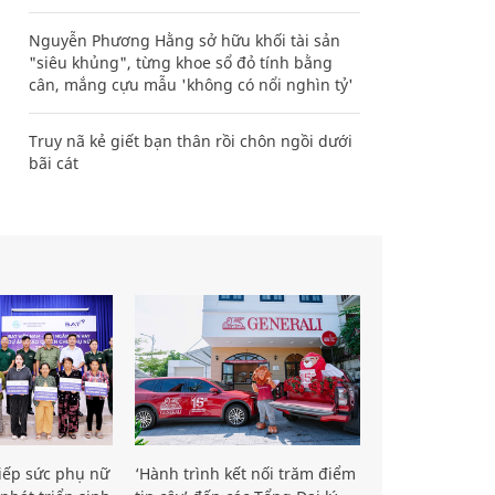
Nguyễn Phương Hằng sở hữu khối tài sản
"siêu khủng", từng khoe sổ đỏ tính bằng
cân, mắng cựu mẫu 'không có nổi nghìn tỷ'
Truy nã kẻ giết bạn thân rồi chôn ngồi dưới
bãi cát
iếp sức phụ nữ
‘Hành trình kết nối trăm điểm