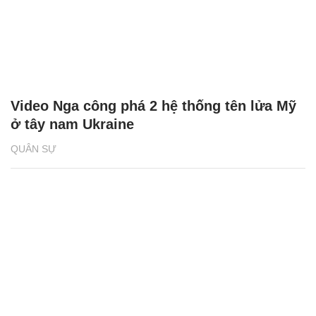
Video Nga công phá 2 hệ thống tên lửa Mỹ
ở tây nam Ukraine
QUÂN SỰ