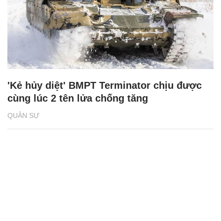
'Kẻ hủy diệt' BMPT Terminator chịu được
cùng lúc 2 tên lửa chống tăng
QUÂN SỰ