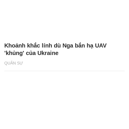
Khoảnh khắc lính dù Nga bắn hạ UAV
'khủng' của Ukraine
QUÂN SỰ