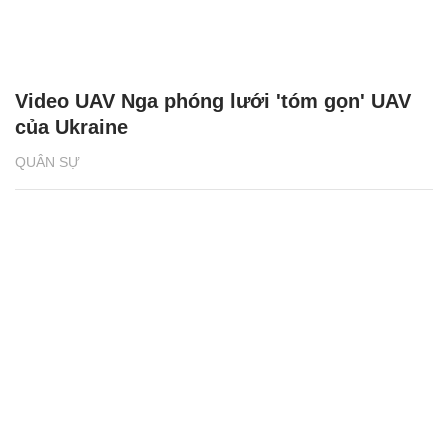
Video UAV Nga phóng lưới 'tóm gọn' UAV
của Ukraine
QUÂN SỰ