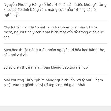
Nguyễn Phương Hằng sở hữu khối tài sản "siêu khủng", từng
khoe sổ đỏ tính bằng cân, mắng cựu mẫu 'không có nổi
nghìn tỷ'
Clip lột tả chân thực cảnh anh trai và em gái như 'chó với
mèo', người tinh ý còn phát hiện một vấn đề trong giáo dục
con
Mẹo học thuộc Bảng tuần hoàn nguyên tố hóa học bằng thơ,
câu nói vui vẻ
20 số điện thoại ma ám bạn không bao giờ nên gọi
Mai Phương Thúy "phím hàng" quá chuẩn, vợ tỷ phú Phạm
Nhật Vượng giành lại vị trí top 5 người giàu nhất