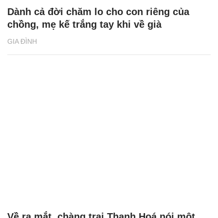
Dành cả đời chăm lo cho con riêng của
chồng, mẹ kế trắng tay khi về già
GIA ĐÌNH
Về ra mắt, chàng trai Thanh Hoá nói một