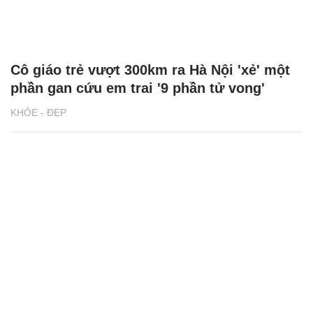
Cô giáo trẻ vượt 300km ra Hà Nội 'xẻ' một
phần gan cứu em trai '9 phần tử vong'
KHỎE - ĐẸP