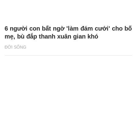
6 người con bất ngờ 'làm đám cưới' cho bố
mẹ, bù đắp thanh xuân gian khó
ĐỜI SỐNG