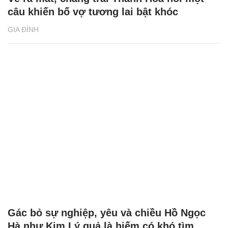
câu khiến bố vợ tương lai bật khóc
GIA ĐÌNH
Gác bỏ sự nghiệp, yêu và chiều Hồ Ngọc
Hà như Kim Lý quả là hiếm có khó tìm