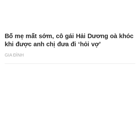
Bố mẹ mất sớm, cô gái Hải Dương oà khóc
khi được anh chị đưa đi ‘hỏi vợ’
GIA ĐÌNH