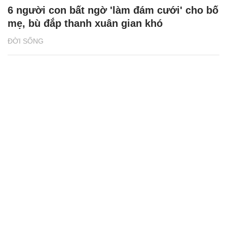
6 người con bất ngờ 'làm đám cưới' cho bố
mẹ, bù đắp thanh xuân gian khó
ĐỜI SỐNG