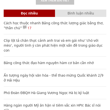
XEM THÊM BÀI VIẾT
Đọc nhiều
Bình luận nhiều
Cách học thuộc nhanh Bảng công thức lượng giác bằng thơ,
"thần chú"
17
Clip lột tả chân thực cảnh anh trai và em gái như 'chó với
mèo', người tinh ý còn phát hiện một vấn đề trong giáo dục
con
Bảng công thức đạo hàm nguyên hàm cơ bản cần nhớ
Ấn tượng ngày hội văn hóa - thể thao mừng Quốc khánh 2/9
ở Hải Hậu
Phó Đoàn ĐBQH Hà Giang Vương Ngọc Hà bị kỷ luật
Hàng ngàn người Mỹ ân hận vì tiêm vắc xin HPV: Bác sĩ nói