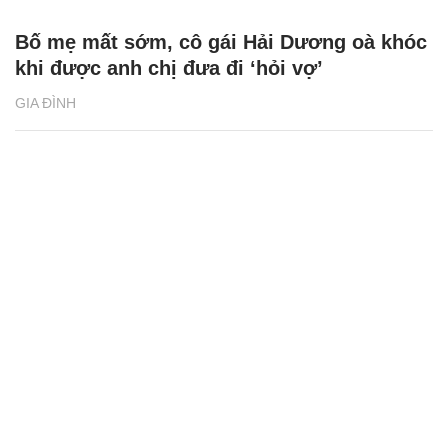
Bố mẹ mất sớm, cô gái Hải Dương oà khóc
khi được anh chị đưa đi ‘hỏi vợ’
GIA ĐÌNH