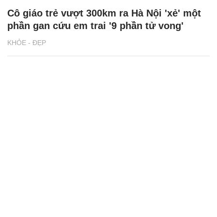
Cô giáo trẻ vượt 300km ra Hà Nội 'xẻ' một
phần gan cứu em trai '9 phần tử vong'
KHỎE - ĐẸP