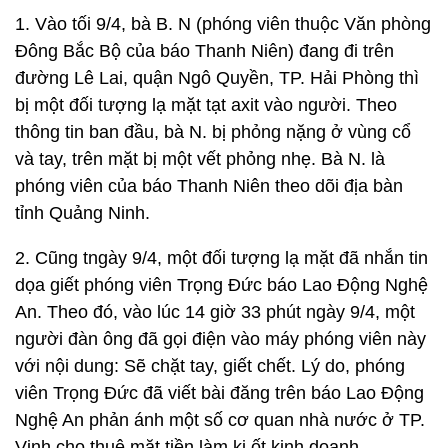
1. Vào tối 9/4, bà B. N (phóng viên thuộc Văn phòng
Đông Bắc Bộ của báo Thanh Niên) đang đi trên
đường Lê Lai, quận Ngô Quyền, TP. Hải Phòng thì
bị một đối tượng lạ mặt tạt axit vào người. Theo
thông tin ban đầu, bà N. bị phỏng nặng ở vùng cổ
và tay, trên mặt bị một vết phỏng nhẹ. Bà N. là
phóng viên của báo Thanh Niên theo dõi địa bàn
tỉnh Quảng Ninh.
2. Cũng tngày 9/4, một đối tượng lạ mặt đã nhắn tin
dọa giết phóng viên Trọng Đức báo Lao Động Nghệ
An. Theo đó, vào lúc 14 giờ 33 phút ngày 9/4, một
người đàn ông đã gọi điện vào máy phóng viên này
với nội dung: Sẽ chặt tay, giết chết. Lý do, phóng
viên Trọng Đức đã viết bài đăng trên báo Lao Động
Nghệ An phản ánh một số cơ quan nhà nước ở TP.
Vinh cho thuê mặt tiền làm ki ốt kinh doanh.