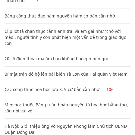
"thần chú"
17
Bảng công thức đạo hàm nguyên hàm cơ bản cần nhớ
Clip lột tả chân thực cảnh anh trai và em gái như 'chó với
mèo', người tinh ý còn phát hiện một vấn đề trong giáo dục
con
20 số điện thoại ma ám bạn không bao giờ nên gọi
Bí mật trận đổ bộ lên bãi biển Tà Lơn của Hải quân Việt Nam
Các công thức hóa học lớp 8, 9 cơ bản cần nhớ
106
Mẹo học thuộc Bảng tuần hoàn nguyên tố hóa học bằng thơ,
câu nói vui vẻ
Hà Nội: Giới thiệu ông Võ Nguyên Phong làm Chủ tịch UBND
Quận Đống Đa