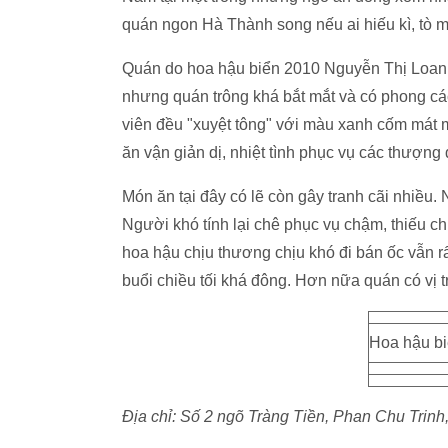
quán ngon Hà Thành song nếu ai hiếu kì, tò mò
Quán do hoa hậu biển 2010 Nguyễn Thị Loan m
nhưng quán trông khá bắt mắt và có phong cá
viên đều "xuyệt tông" với màu xanh cốm mát 
ăn vận giản dị, nhiệt tình phục vụ các thượng 
Món ăn tại đây có lẽ còn gây tranh cãi nhiều.
Người khó tính lại chê phục vụ chậm, thiếu 
hoa hậu chịu thương chịu khó đi bán ốc vẫn r
buổi chiều tối khá đông. Hơn nữa quán có vị 
Hoa hậu bi
Địa chỉ: Số 2 ngõ Tràng Tiền, Phan Chu Trinh