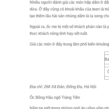
Nhiều người đánh giá các món hấp dấm ở đây
dừa. Ở đây cũng có khoái khẩu của teen là tr
tạo thêm lẩu hải sản nhúng dấm là lạ song c
Ngoài ra, ốc me bị một số khách phàn nàn là 
thực khách nóng tính hay sốt ruột.
Giá các món ở đây trung tầm phổ biến khoản
Bạ
Địa chỉ: 266 Xã Đàn, Đống Đa, Hà Nội.
Ốc Bông Hậu ngõ Tràng Tiền
Nằm tại một trong những ngõ ăn uống xôm nhấ