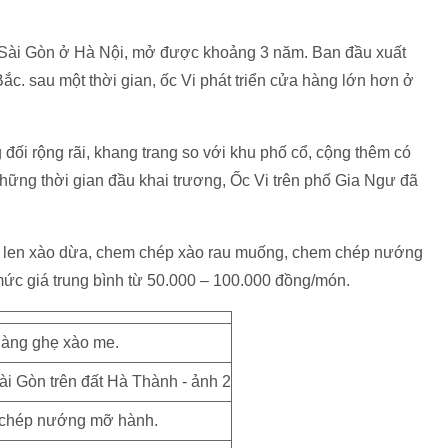
ản Sài Gòn ở Hà Nội, mở được khoảng 3 năm. Ban đầu xuất
Bắc. sau một thời gian, ốc Vi phát triển cửa hàng lớn hơn ở
g đối rộng rãi, khang trang so với khu phố cổ, cộng thêm có
ững thời gian đầu khai trương, Ốc Vi trên phố Gia Ngư đã
c len xào dừa, chem chép xào rau muống, chem chép nướng
mức giá trung bình từ 50.000 – 100.000 đồng/món.
àng ghẹ xào me.
chép nướng mỡ hành.