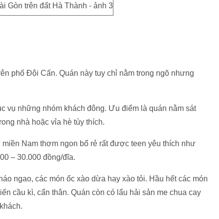
trên phố Đội Cấn. Quán này tuy chỉ nằm trong ngõ nhưng
hục vụ những nhóm khách đông. Ưu điểm là quán nằm sát
rong nhà hoặc vỉa hè tùy thích.
n miền Nam thơm ngon bổ rẻ rất được teen yêu thích như
000 – 30.000 đồng/đĩa.
cháo ngao, các món ốc xào dừa hay xào tỏi. Hầu hết các món
ến cầu kì, cẩn thân. Quán còn có lẩu hải sản me chua cay
 khách.