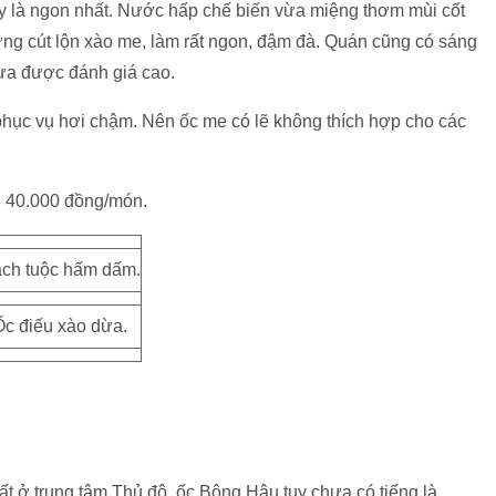
 là ngon nhất. Nước hấp chế biến vừa miệng thơm mùi cốt
ứng cút lộn xào me, làm rất ngon, đậm đà. Quán cũng có sáng
hưa được đánh giá cao.
phục vụ hơi chậm. Nên ốc me có lẽ không thích hợp cho các
g 40.000 đồng/món.
ch tuộc hấm dấm.
Ốc điếu xào dừa.
t ở trung tâm Thủ đô, ốc Bông Hậu tuy chưa có tiếng là