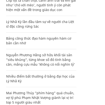
Clip lột tả chân thực cảnh anh trai và em gái
như 'chó với mèo', người tinh ý còn phát
hiện một vấn đề trong giáo dục con
Lý Nhã Kỳ lần đầu tâm sự về người cha Liệt
sĩ đặc công rừng Sác
Bảng công thức đạo hàm nguyên hàm cơ
bản cần nhớ
Nguyễn Phương Hằng sở hữu khối tài sản
"siêu khủng", từng khoe sổ đỏ tính bằng
cân, mắng cựu mẫu 'không có nổi nghìn tỷ'
Nhiều điểm bất thường ở bằng đại học của
Lý Nhã Kỳ
Mai Phương Thúy "phím hàng" quá chuẩn,
vợ tỷ phú Phạm Nhật Vượng giành lại vị trí
top 5 người giàu nhất