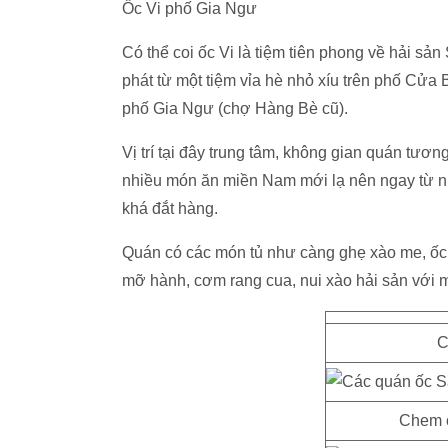
Ốc Vi phố Gia Ngư
Có thể coi ốc Vi là tiệm tiên phong về hải s
phát từ một tiệm vỉa hè nhỏ xíu trên phố Cửa 
phố Gia Ngư (chợ Hàng Bè cũ).
Vị trí tại đây trung tâm, không gian quán tươn
nhiều món ăn miền Nam mới lạ nên ngay từ nh
khá đắt hàng.
Quán có các món tủ như càng ghẹ xào me, ố
mỡ hành, cơm rang cua, nui xào hải sản với 
C
Chem 