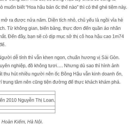
 muốn biết “Hoa hậu bán ốc thế nào” thì có thể ghé tiệm này.
ở ra được nửa năm. Diện tích nhỏ, chủ yếu là ngồi vỉa hè
ch. Từ không gian, biển bảng, thực đơn đến quần áo nhân
mắt. Đến đây, bạn sẽ có dịp mục sở thị cô hoa hậu cao 1m74
đế.
 Người dễ tính thì vẫn khen ngon, chuẩn hương vị Sài Gòn.
chuyên nghiệp, đồ không tươi…. Nhưng dù sao thì hình ảnh
ất thu hút nhiều người nên ốc Bông Hậu vẫn kinh doanh ổn,
trí trung tâm nên cũng tiện đường để thực khách khám phá.
ển 2010 Nguyễn Thị Loan.
, Hoàn Kiếm, Hà Nội.