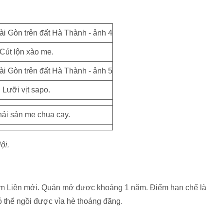
Cút lộn xào me.
Lưỡi vịt sapo.
hải sản me chua cay.
ội.
im Liên mới. Quán mở được khoảng 1 năm. Điểm hạn chế là
ó thể ngồi được vỉa hè thoáng đãng.