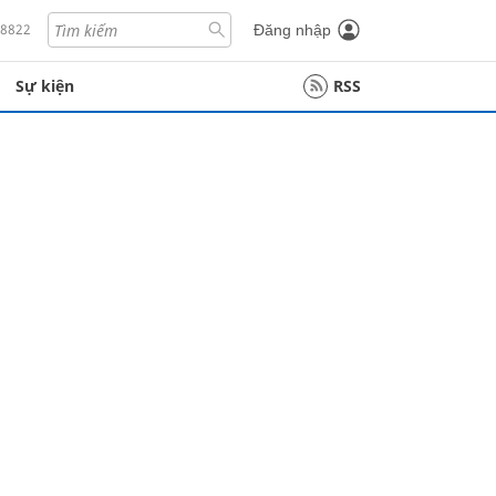
18822
Đăng nhập
Sự kiện
RSS