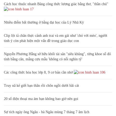
Cách học thuộc nhanh Bảng công thức lượng giác bằng thơ, "thần chú"
17
Nhiều điểm bất thường ở bằng đại học của Lý Nhã Kỳ
Clip lột tả chân thực cảnh anh trai và em gái như 'chó với mèo', người
tinh ý còn phát hiện một vấn đề trong giáo dục con
Nguyễn Phương Hằng sở hữu khối tài sản "siêu khủng", từng khoe sổ đỏ
tính bằng cân, mắng cựu mẫu 'không có nổi nghìn tỷ'
Các công thức hóa học lớp 8, 9 cơ bản cần nhớ
106
Truy nã kẻ giết bạn thân rồi chôn ngồi dưới bãi cát
20 số điện thoại ma ám bạn không bao giờ nên gọi
Sự tích ngày ông Ngâu - bà Ngâu mùng 7 tháng 7 âm lịch