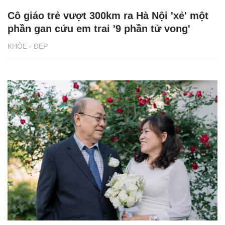
Cô giáo trẻ vượt 300km ra Hà Nội 'xẻ' một
phần gan cứu em trai '9 phần tử vong'
KHỎE - ĐẸP