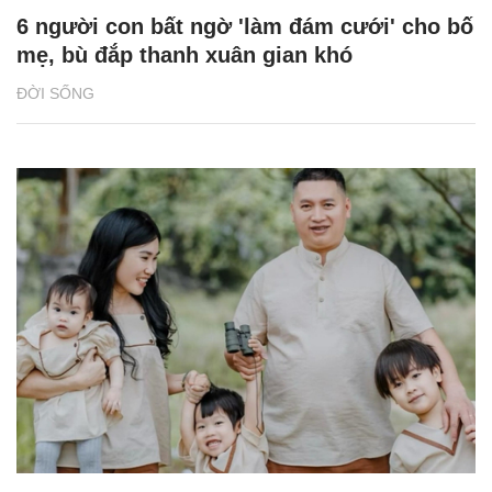
6 người con bất ngờ 'làm đám cưới' cho bố
mẹ, bù đắp thanh xuân gian khó
ĐỜI SỐNG