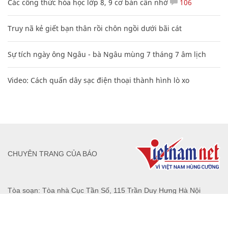
Các công thức hóa học lớp 8, 9 cơ bản cần nhớ
106
Truy nã kẻ giết bạn thân rồi chôn ngồi dưới bãi cát
Sự tích ngày ông Ngâu - bà Ngâu mùng 7 tháng 7 âm lịch
Video: Cách quấn dây sạc điện thoại thành hình lò xo
CHUYÊN TRANG CỦA BÁO
Tòa soạn: Tòa nhà Cục Tần Số, 115 Trần Duy Hưng Hà Nội
Giấy phép hoạt động báo chí: Số 09/GP-BTTTT, Bộ Thông tin và
Truyền thông cấp ngày 07/01/2019.