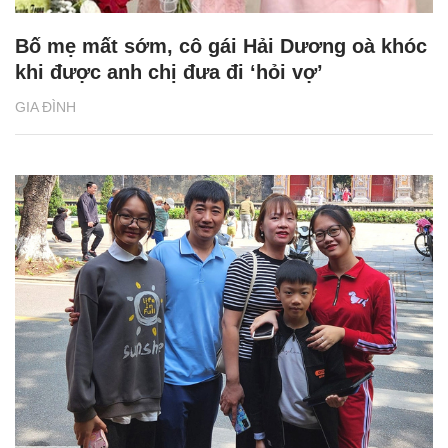
Bố mẹ mất sớm, cô gái Hải Dương oà khóc
khi được anh chị đưa đi ‘hỏi vợ’
GIA ĐÌNH