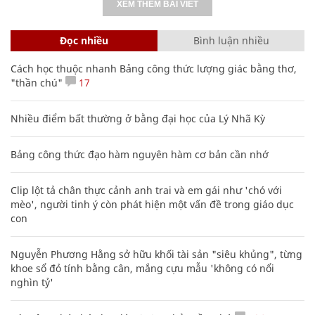
XEM THÊM BÀI VIẾT
Đọc nhiều
Bình luận nhiều
Cách học thuộc nhanh Bảng công thức lượng giác bằng thơ,
"thần chú"
17
Nhiều điểm bất thường ở bằng đại học của Lý Nhã Kỳ
Bảng công thức đạo hàm nguyên hàm cơ bản cần nhớ
Clip lột tả chân thực cảnh anh trai và em gái như 'chó với
mèo', người tinh ý còn phát hiện một vấn đề trong giáo dục
con
Nguyễn Phương Hằng sở hữu khối tài sản "siêu khủng", từng
khoe sổ đỏ tính bằng cân, mắng cựu mẫu 'không có nổi
nghìn tỷ'