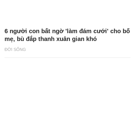
6 người con bất ngờ 'làm đám cưới' cho bố
mẹ, bù đắp thanh xuân gian khó
ĐỜI SỐNG