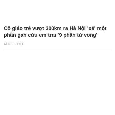
Cô giáo trẻ vượt 300km ra Hà Nội 'xẻ' một
phần gan cứu em trai '9 phần tử vong'
KHỎE - ĐẸP