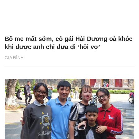
Bố mẹ mất sớm, cô gái Hải Dương oà khóc
khi được anh chị đưa đi ‘hỏi vợ’
GIA ĐÌNH