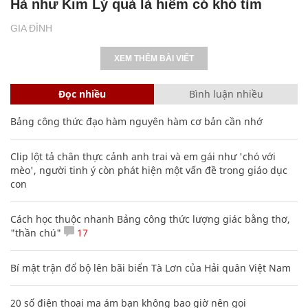
Hà như Kim Lý quả là hiếm có khó tìm
GIA ĐÌNH
XEM THÊM BÀI VIẾT
Đọc nhiều
Bình luận nhiều
Bảng công thức đạo hàm nguyên hàm cơ bản cần nhớ
Clip lột tả chân thực cảnh anh trai và em gái như 'chó với
mèo', người tinh ý còn phát hiện một vấn đề trong giáo dục
con
Cách học thuộc nhanh Bảng công thức lượng giác bằng thơ,
"thần chú"
17
Bí mật trận đổ bộ lên bãi biển Tà Lơn của Hải quân Việt Nam
20 số điện thoại ma ám bạn không bao giờ nên gọi