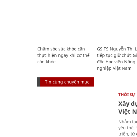
Chăm sóc sức khỏe cần
GS.TS Nguyễn Thị 
thực hiện ngay khi cơ thể
tiếp tục giữ chức 
còn khỏe
đốc Học viện Nông
nghiệp Việt Nam
Tin cùng chuyên mục
THỜI SỰ
Xây d
Việt 
Nhằm tạo
yếu thế,
triển, t