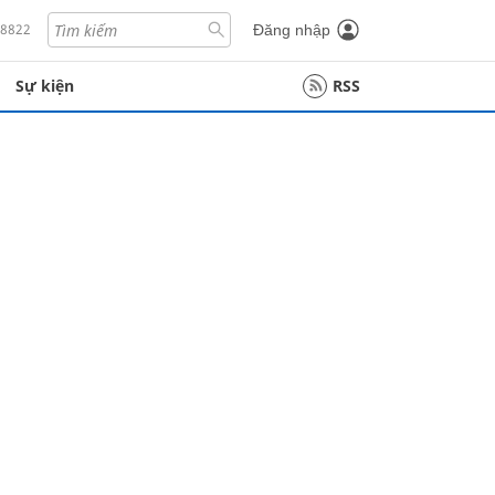
18822
Đăng nhập
Sự kiện
RSS