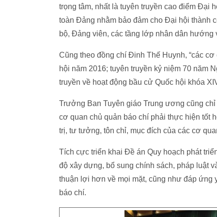
trọng tâm, nhất là tuyên truyền cao điểm Đại 
toàn Đảng nhằm bảo đảm cho Đại hội thành cô
bộ, Đảng viên, các tầng lớp nhân dân hướng v
Cũng theo đồng chí Đinh Thế Huynh, “các cơ q
hội năm 2016; tuyên truyền kỷ niệm 70 năm N
truyền về hoạt động bầu cử Quốc hội khóa XI
Trưởng Ban Tuyên giáo Trung ương cũng chỉ đ
cơ quan chủ quản báo chí phải thực hiện tốt h
trị, tư tưởng, tôn chỉ, mục đích của các cơ q
Tích cực triển khai Đề án Quy hoạch phát tri
độ xây dựng, bổ sung chính sách, pháp luật và
thuận lợi hơn về mọi mặt, cũng như đáp ứng yê
báo chí.