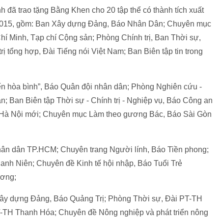
 đã trao tặng Bằng Khen cho 20 tập thể có thành tích xuất
m 2015, gồm: Ban Xây dựng Đảng, Báo Nhân Dân; Chuyên mục
í Minh, Tạp chí Cộng sản; Phòng Chính trị, Ban Thời sự,
ị tổng hợp, Đài Tiếng nói Việt Nam; Ban Biên tập tin trong
ến hòa bình”, Báo Quân đội nhân dân; Phòng Nghiên cứu -
ân; Ban Biên tập Thời sự - Chính trị - Nghiệp vụ, Báo Công an
Hà Nội mới; Chuyên mục Làm theo gương Bác, Báo Sài Gòn
nhân dân TP.HCM; Chuyên trang Người lính, Báo Tiền phong;
anh Niên; Chuyên đề Kinh tế hội nhập, Báo Tuổi Trẻ
ương;
Xây dựng Đảng, Báo Quảng Trị; Phòng Thời sự, Đài PT-TH
T-TH Thanh Hóa; Chuyên đề Nông nghiệp và phát triển nông