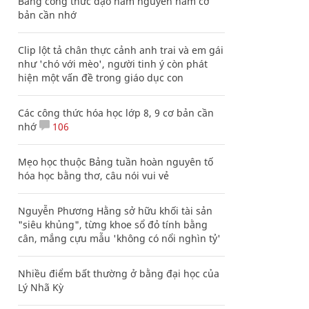
Bảng công thức đạo hàm nguyên hàm cơ
bản cần nhớ
Clip lột tả chân thực cảnh anh trai và em gái
như 'chó với mèo', người tinh ý còn phát
hiện một vấn đề trong giáo dục con
Các công thức hóa học lớp 8, 9 cơ bản cần
nhớ
106
Mẹo học thuộc Bảng tuần hoàn nguyên tố
hóa học bằng thơ, câu nói vui vẻ
Nguyễn Phương Hằng sở hữu khối tài sản
"siêu khủng", từng khoe sổ đỏ tính bằng
cân, mắng cựu mẫu 'không có nổi nghìn tỷ'
Nhiều điểm bất thường ở bằng đại học của
Lý Nhã Kỳ