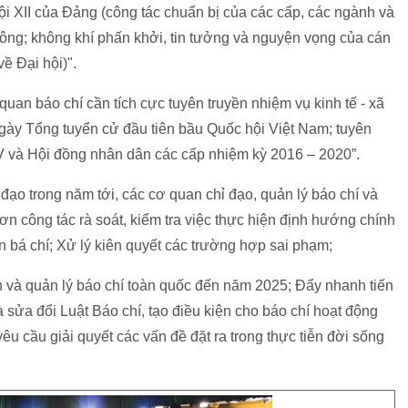
hội XII của Đảng (công tác chuẩn bị của các cấp, các ngành và
ng; không khí phấn khởi, tin tưởng và nguyện vọng của cán
ề Đại hội)".
uan báo chí cần tích cực tuyên truyền nhiệm vụ kinh tế - xã
gày Tổng tuyển cử đầu tiên bầu Quốc hội Việt Nam; tuyên
V và Hội đồng nhân dân các cấp nhiệm kỳ 2016 – 2020”.
ạo trong năm tới, các cơ quan chỉ đạo, quản lý báo chí và
ơn công tác rà soát, kiểm tra việc thực hiện định hướng chính
uan bá chí; Xử lý kiên quyết các trường hợp sai phạm;
ển và quản lý báo chí toàn quốc đến năm 2025; Đẩy nhanh tiến
 sửa đổi Luật Báo chí, tạo điều kiện cho báo chí hoạt động
u cầu giải quyết các vấn đề đặt ra trong thực tiễn đời sống