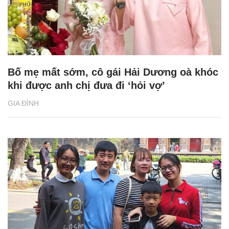
Bố mẹ mất sớm, cô gái Hải Dương oà khóc
khi được anh chị đưa đi ‘hỏi vợ’
GIA ĐÌNH