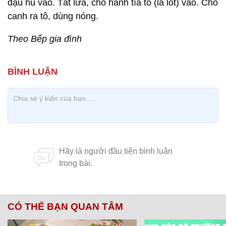
đậu hũ vào. Tắt lửa, cho hành tía tô (lá lốt) vào. Cho
canh ra tô, dùng nóng.
Theo Bếp gia đình
CÓ THỂ BẠN QUAN TÂM