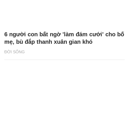
6 người con bất ngờ 'làm đám cưới' cho bố
mẹ, bù đắp thanh xuân gian khó
ĐỜI SỐNG