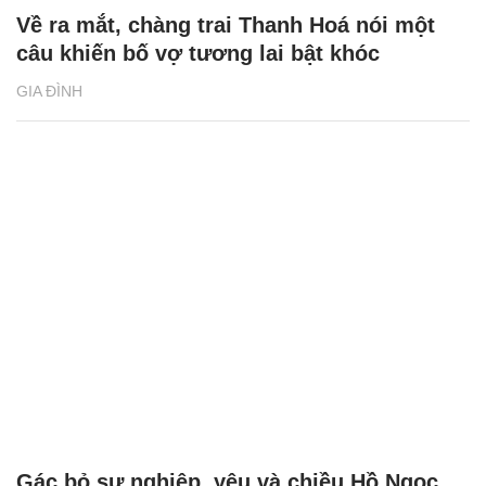
Về ra mắt, chàng trai Thanh Hoá nói một
câu khiến bố vợ tương lai bật khóc
GIA ĐÌNH
Gác bỏ sự nghiệp, yêu và chiều Hồ Ngọc