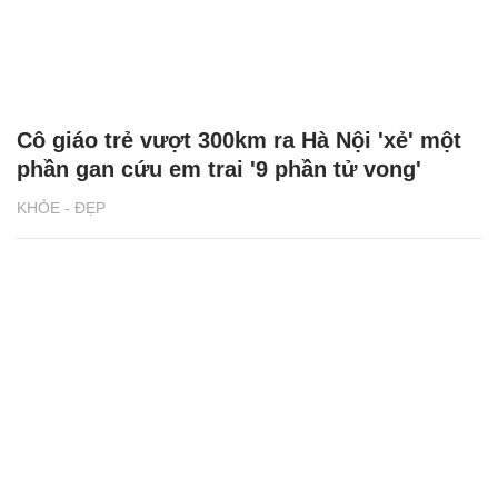
Cô giáo trẻ vượt 300km ra Hà Nội 'xẻ' một
phần gan cứu em trai '9 phần tử vong'
KHỎE - ĐẸP