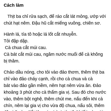
Cách làm
Thịt ba chỉ rửa sạch, để ráo cắt lát mỏng, ướp với
chút hạt nêm. Đậu hũ cắt miếng vuông, chiên sơ.
Hành lá, tía tô hoặc lá lốt cắt nhuyễn.
Tỏi đập dập.
Cà chua cắt múi cau.
Cà bát cắt múi cau, ngâm nước muối để cà không
bị thâm.
Chảo dầu nóng, cho tỏi vào đảo thơm, thêm thịt ba
chỉ vào đảo cháy cạnh, rồi cho cà chua và cà
bát vào đảo gần mềm, nêm hạt nêm vừa ăn. Đảo
khoảng 3 phút cho cà thấm gia vị. Sau đó cho nước
vào, thêm bột nghệ, thêm chút me, nấu đến khi cà
chín, nêm lại gia vị cho vừa độ chua, nấu sôi, thêm