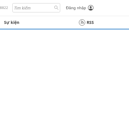
18822
Đăng nhập
Sự kiện
RSS