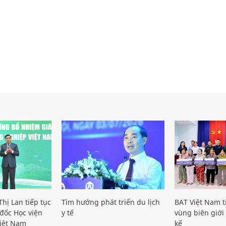
hị Lan tiếp tục
Tìm hướng phát triển du lịch
BAT Việt Nam t
đốc Học viện
y tế
vùng biên giới 
iệt Nam
kế