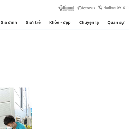
Hotline: 09161
Gia đình
Giới trẻ
Khỏe - đẹp
Chuyện lạ
Quân sự