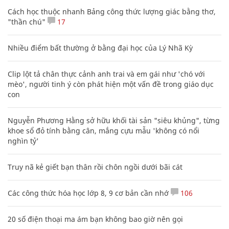
Cách học thuộc nhanh Bảng công thức lượng giác bằng thơ,
"thần chú"
17
Nhiều điểm bất thường ở bằng đại học của Lý Nhã Kỳ
Clip lột tả chân thực cảnh anh trai và em gái như 'chó với
mèo', người tinh ý còn phát hiện một vấn đề trong giáo dục
con
Nguyễn Phương Hằng sở hữu khối tài sản "siêu khủng", từng
khoe sổ đỏ tính bằng cân, mắng cựu mẫu 'không có nổi
nghìn tỷ'
Truy nã kẻ giết bạn thân rồi chôn ngồi dưới bãi cát
Các công thức hóa học lớp 8, 9 cơ bản cần nhớ
106
20 số điện thoại ma ám bạn không bao giờ nên gọi