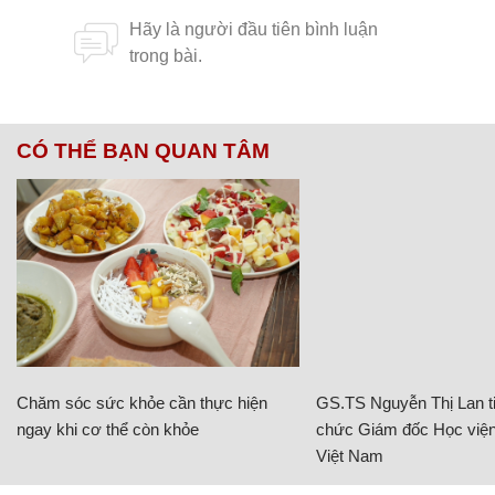
CÓ THỂ BẠN QUAN TÂM
Chăm sóc sức khỏe cần thực hiện
GS.TS Nguyễn Thị Lan ti
ngay khi cơ thể còn khỏe
chức Giám đốc Học viện
Việt Nam