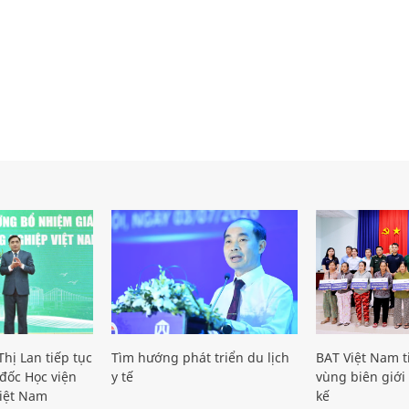
hị Lan tiếp tục
Tìm hướng phát triển du lịch
BAT Việt Nam t
đốc Học viện
y tế
vùng biên giới 
iệt Nam
kế