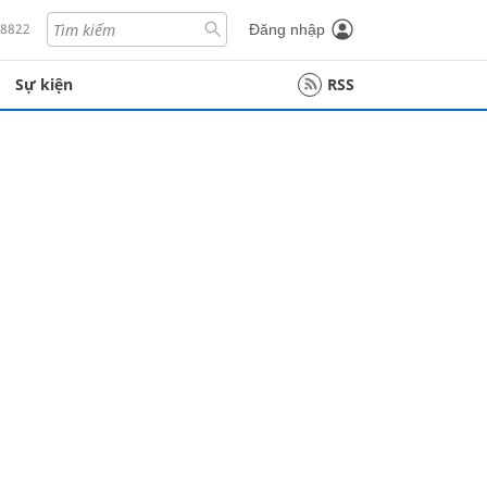
18822
Đăng nhập
Sự kiện
RSS