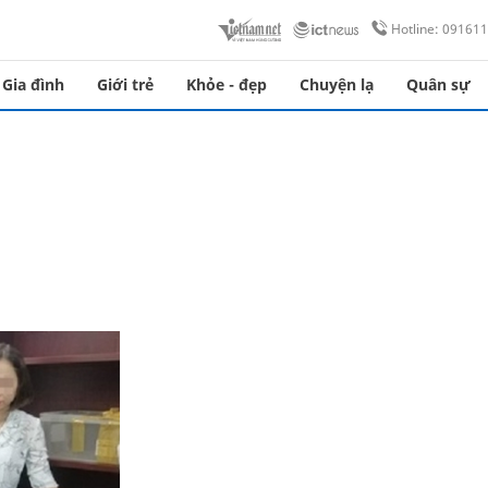
Hotline: 09161
Gia đình
Giới trẻ
Khỏe - đẹp
Chuyện lạ
Quân sự