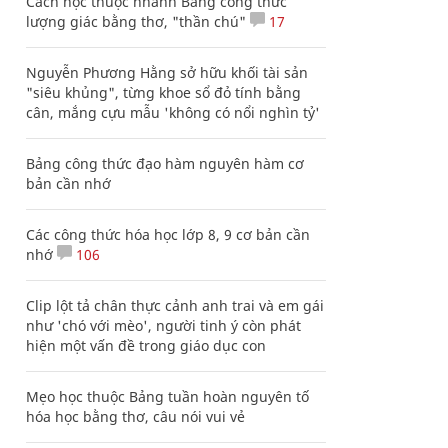
Cách học thuộc nhanh Bảng công thức
lượng giác bằng thơ, "thần chú"
17
Nguyễn Phương Hằng sở hữu khối tài sản
"siêu khủng", từng khoe sổ đỏ tính bằng
cân, mắng cựu mẫu 'không có nổi nghìn tỷ'
Bảng công thức đạo hàm nguyên hàm cơ
bản cần nhớ
Các công thức hóa học lớp 8, 9 cơ bản cần
nhớ
106
Clip lột tả chân thực cảnh anh trai và em gái
như 'chó với mèo', người tinh ý còn phát
hiện một vấn đề trong giáo dục con
Mẹo học thuộc Bảng tuần hoàn nguyên tố
hóa học bằng thơ, câu nói vui vẻ