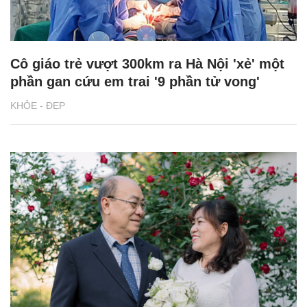
Cô giáo trẻ vượt 300km ra Hà Nội 'xẻ' một
phần gan cứu em trai '9 phần tử vong'
KHỎE - ĐẸP