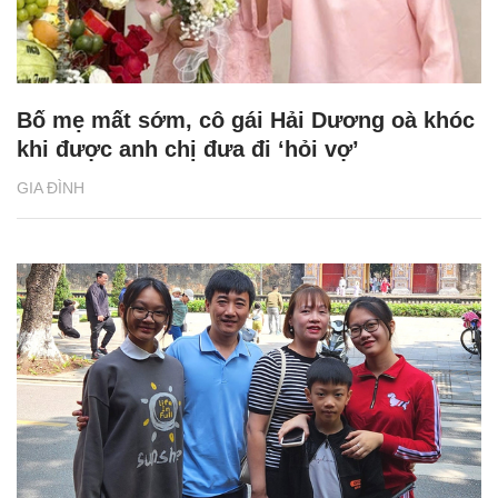
Bố mẹ mất sớm, cô gái Hải Dương oà khóc
khi được anh chị đưa đi ‘hỏi vợ’
GIA ĐÌNH