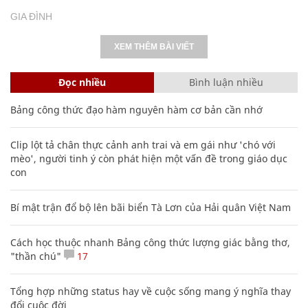
GIA ĐÌNH
XEM THÊM BÀI VIẾT
Đọc nhiều
Bình luận nhiều
Bảng công thức đạo hàm nguyên hàm cơ bản cần nhớ
Clip lột tả chân thực cảnh anh trai và em gái như 'chó với
mèo', người tinh ý còn phát hiện một vấn đề trong giáo dục
con
Bí mật trận đổ bộ lên bãi biển Tà Lơn của Hải quân Việt Nam
Cách học thuộc nhanh Bảng công thức lượng giác bằng thơ,
"thần chú"
17
Tổng hợp những status hay về cuộc sống mang ý nghĩa thay
đổi cuộc đời