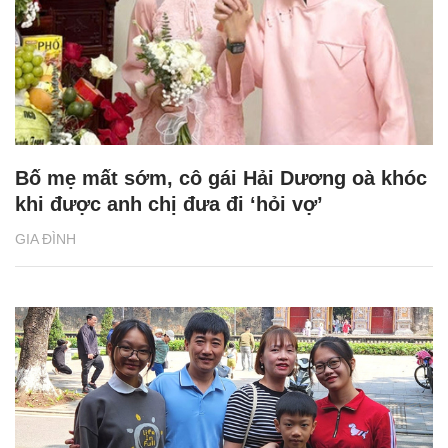
Bố mẹ mất sớm, cô gái Hải Dương oà khóc
khi được anh chị đưa đi ‘hỏi vợ’
GIA ĐÌNH