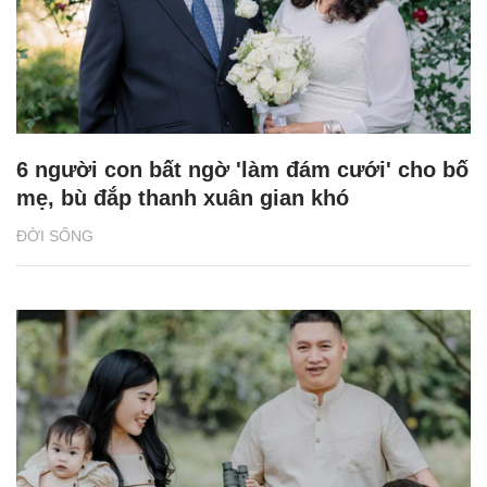
6 người con bất ngờ 'làm đám cưới' cho bố
mẹ, bù đắp thanh xuân gian khó
ĐỜI SỐNG