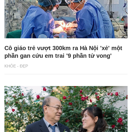
Cô giáo trẻ vượt 300km ra Hà Nội 'xẻ' một
phần gan cứu em trai '9 phần tử vong'
KHỎE - ĐẸP