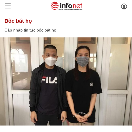
bốc bát họ
Cập nhập tin tức bốc bát họ