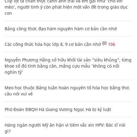
Clip lột tả chân thực cảnh anh trai và em gái như 'chó với
mèo', người tinh ý còn phát hiện một vấn đề trong giáo dục
con
Bảng công thức đạo hàm nguyên hàm cơ bản cần nhớ
Các công thức hóa học lớp 8, 9 cơ bản cần nhớ
106
Nguyễn Phương Hằng sở hữu khối tài sản "siêu khủng", từng
khoe sổ đỏ tính bằng cân, mắng cựu mẫu 'không có nổi
nghìn tỷ'
Mẹo học thuộc Bảng tuần hoàn nguyên tố hóa học bằng thơ,
câu nói vui vẻ
Phó Đoàn ĐBQH Hà Giang Vương Ngọc Hà bị kỷ luật
Hàng ngàn người Mỹ ân hận vì tiêm vắc xin HPV: Bác sĩ nói
gì?