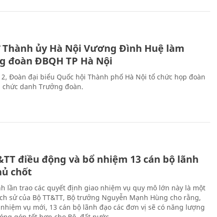
ư Thành ủy Hà Nội Vương Đình Huệ làm
g đoàn ĐBQH TP Hà Nội
 2, Đoàn đại biểu Quốc hội Thành phố Hà Nội tổ chức họp đoàn
n chức danh Trưởng đoàn.
&TT điều động và bổ nhiệm 13 cán bộ lãnh
hủ chốt
h lần trao các quyết định giao nhiệm vụ quy mô lớn này là một
lịch sử của Bộ TT&TT, Bộ trưởng Nguyễn Mạnh Hùng cho rằng,
í, nhiệm vụ mới, 13 cán bộ lãnh đạo các đơn vị sẽ có năng lượng
óng góp tốt hơn cho Bộ, đất nước.