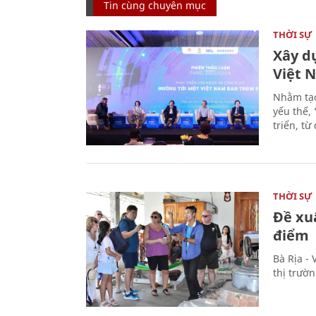
Tin cùng chuyên mục
THỜI SỰ
Xây d
Việt 
Nhằm tạo
yếu thế,
triển, t
THỜI SỰ
Đề xu
điểm
Bà Rịa -
thị trườ