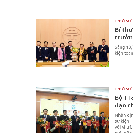
THỜI SỰ
Bí th
trưởn
Sáng 18/
kiện toà
THỜI SỰ
Bộ TT
đạo c
Nhận địn
sự kiện 
với vị tr
mới để đ