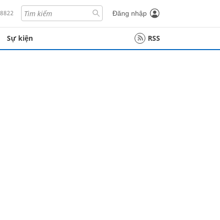
18822
Đăng nhập
Sự kiện
RSS