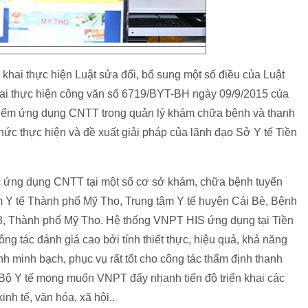
 khai thực hiện Luật sửa đổi, bổ sung một số điều của Luật
 khai thực hiện công văn số 6719/BYT-BH ngày 09/9/2015 của
í điểm ứng dụng CNTT trong quản lý khám chữa bệnh và thanh
hức thực hiện và đề xuất giải pháp của lãnh đạo Sở Y tế Tiền
iệc ứng dụng CNTT tại một số cơ sở khám, chữa bệnh tuyến
âm Y tế Thành phố Mỹ Tho, Trung tâm Y tế huyện Cái Bè, Bệnh
 8, Thành phố Mỹ Tho. Hệ thống VNPT HIS ứng dụng tại Tiền
g tác đánh giá cao bởi tính thiết thực, hiệu quả, khả năng
nh minh bạch, phục vụ rất tốt cho công tác thẩm định thanh
 Bộ Y tế mong muốn VNPT đẩy nhanh tiến độ triển khai các
nh tế, văn hóa, xã hội..