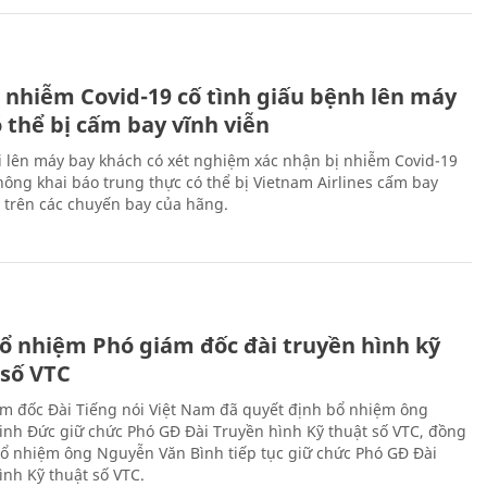
 nhiễm Covid-19 cố tình giấu bệnh lên máy
 thể bị cấm bay vĩnh viễn
i lên máy bay khách có xét nghiệm xác nhận bị nhiễm Covid-19
ông khai báo trung thực có thể bị Vietnam Airlines cấm bay
n trên các chuyến bay của hãng.
ổ nhiệm Phó giám đốc đài truyền hình kỹ
 số VTC
m đốc Đài Tiếng nói Việt Nam đã quyết định bổ nhiệm ông
nh Đức giữ chức Phó GĐ Đài Truyền hình Kỹ thuật số VTC, đồng
 bổ nhiệm ông Nguyễn Văn Bình tiếp tục giữ chức Phó GĐ Đài
ình Kỹ thuật số VTC.