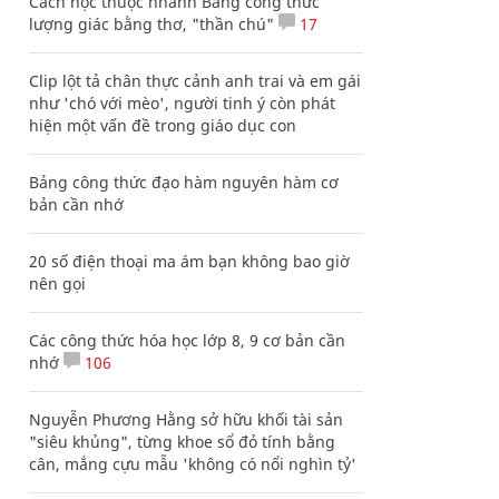
Cách học thuộc nhanh Bảng công thức
lượng giác bằng thơ, "thần chú"
17
Clip lột tả chân thực cảnh anh trai và em gái
như 'chó với mèo', người tinh ý còn phát
hiện một vấn đề trong giáo dục con
Bảng công thức đạo hàm nguyên hàm cơ
bản cần nhớ
20 số điện thoại ma ám bạn không bao giờ
nên gọi
Các công thức hóa học lớp 8, 9 cơ bản cần
nhớ
106
Nguyễn Phương Hằng sở hữu khối tài sản
"siêu khủng", từng khoe sổ đỏ tính bằng
cân, mắng cựu mẫu 'không có nổi nghìn tỷ'