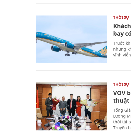
THỜI SỰ
Khách
bay có
Trước kh
nhưng kh
vĩnh viễ
THỜI SỰ
VOV b
thuật
Tổng Giá
Lương Mi
thời tái
Truyền h