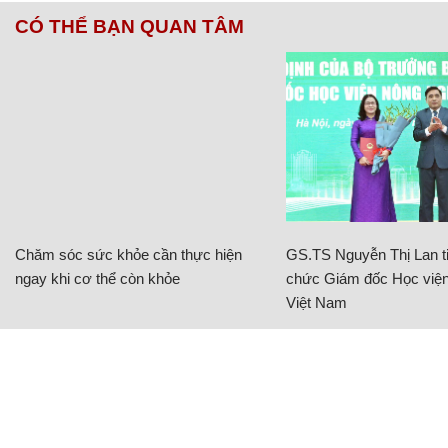
CÓ THỂ BẠN QUAN TÂM
Chăm sóc sức khỏe cần thực hiện
GS.TS Nguyễn Thị Lan ti
ngay khi cơ thể còn khỏe
chức Giám đốc Học viện
Việt Nam