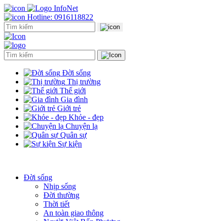
Hotline: 0916118822
Đời sống
Thị trường
Thế giới
Gia đình
Giới trẻ
Khỏe - đẹp
Chuyện lạ
Quân sự
Sự kiện
Đời sống
Nhịp sống
Đời thường
Thời tiết
An toàn giao thông