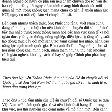
doanh nghiệp có nguy cơ phá sản nếu chậm chuyển đổi số; vấn đề
bảo vệ tính riêng tư; nguy cơ an ninh mạng; hình thành các mối
quan hệ mới trong không gian mạng chưa có tiền lệ; thiếu nhân lực
ICT; nguy cơ mất việc làm vì chuyển đổi số.
Bên cạnh những thách thức, ông Phúc cho rằng, Việt Nam cũng
đang có không ít cơ hội cho nền kinh tế khi chuyển đổi số như thoát
bẫy thu nhập trung bình; thông minh hóa các lĩnh vực kinh tế xã hội
(giáo dục, y tế, giao thông, nông nghiệp, điện lực…); tăng năng suất
lao động; thúc đẩy đổi mới sáng tạo; tăng cường hội nhập, nâng cao
năng lực cạnh tranh quốc gia. Bên cạnh đó là những cơ hội cho xã
hội gồm công khai minh bạch, giảm tham nhũng; thu hẹp khoảng
cách giàu nghèo, khoảng cách số hay sẽ giúp Chính phủ phát huy
hiệu quả.
Theo ông Nguyễn Thành Phúc, tầm nhìn của Đề án chuyển đổi số
Quốc gia sẽ đưa Việt Nam trở thành quốc gia số và nền kinh tế số
hàng đầu trong khu vực.
Theo ông Phúc, tầm nhìn của Đề án chuyển đổi số Quốc gia sẽ đưa
Việt Nam trở thành quốc gia số và nền kinh tế số hàng đầu trong
khu vực, nơi thử nghiệm các công nghệ và mô hình mới. Bên cạnh