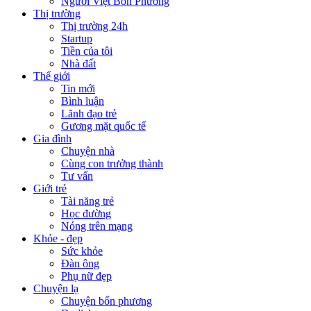
Người Việt Bốn Phương
Thị trường
Thị trường 24h
Startup
Tiền của tôi
Nhà đất
Thế giới
Tin mới
Bình luận
Lãnh đạo trẻ
Gương mặt quốc tế
Gia đình
Chuyện nhà
Cùng con trưởng thành
Tư vấn
Giới trẻ
Tài năng trẻ
Học đường
Nóng trên mạng
Khỏe - đẹp
Sức khỏe
Đàn ông
Phụ nữ đẹp
Chuyện lạ
Chuyện bốn phương