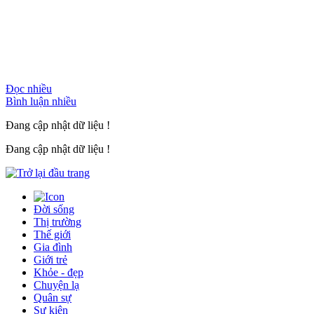
Đọc nhiều
Bình luận nhiều
Đang cập nhật dữ liệu !
Đang cập nhật dữ liệu !
Đời sống
Thị trường
Thế giới
Gia đình
Giới trẻ
Khỏe - đẹp
Chuyện lạ
Quân sự
Sự kiện