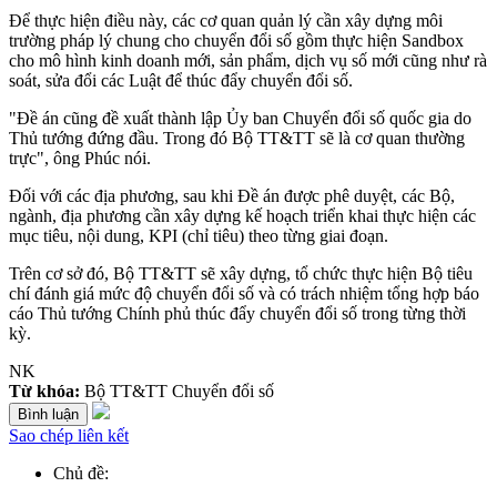
Để thực hiện điều này, các cơ quan quản lý cần xây dựng môi
trường pháp lý chung cho chuyển đổi số gồm thực hiện Sandbox
cho mô hình kinh doanh mới, sản phẩm, dịch vụ số mới cũng như rà
soát, sửa đổi các Luật để thúc đẩy chuyển đổi số.
"Đề án cũng đề xuất thành lập Ủy ban Chuyển đổi số quốc gia do
Thủ tướng đứng đầu. Trong đó Bộ TT&TT sẽ là cơ quan thường
trực", ông Phúc nói.
Đối với các địa phương, sau khi Đề án được phê duyệt, các Bộ,
ngành, địa phương cần xây dựng kế hoạch triển khai thực hiện các
mục tiêu, nội dung, KPI (chỉ tiêu) theo từng giai đoạn.
Trên cơ sở đó, Bộ TT&TT sẽ xây dựng, tổ chức thực hiện Bộ tiêu
chí đánh giá mức độ chuyển đổi số và có trách nhiệm tổng hợp báo
cáo Thủ tướng Chính phủ thúc đẩy chuyển đổi số trong từng thời
kỳ.
NK
Từ khóa:
Bộ TT&TT Chuyển đổi số
Bình luận
Sao chép liên kết
Chủ đề: