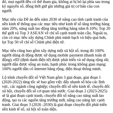
đó, mọi người đều có thể tham gia, không ai bị bỏ lại phía sau trong
kỷ nguyên số, đồng thời giữ gìn những giá trị cơ bản của con
người.
Mục tiêu của Đề án đến năm 2030 sẽ nâng cao tính cạnh tranh của
nền kinh tế thông qua các mục tiêu như kinh tế số tăng trưởng hàng
năm 20%, năng suất lao động tăng trưởng hàng năm 8-10%; Top 20
thế giới và Top 3 ASEAN về chỉ số cạnh tranh toàn cầu. Ngoài ra,
còn có mục tiêu xây dựng Chính phủ minh bạch và hiệu quả hơn,
lọt Top 50 về chỉ số Chính phủ điện tử.
Mục tiêu cũng bao gồm xây dựng một xã hội số, trong đó 100%
người dùng di động được sử dụng mobile payment (thanh toán di
động); eID (định danh điện tử) được phát triển và sử dụng rộng rãi;
người dân được sống an toàn, hạnh phúc trong không gian mạng;
100% người dân có Internet băng rộng, điện thoại thông minh.
Lộ trình chuyển đổi số Việt Nam gồm 3 giai đoạn, giai đoạn 1
(2020-2022) tăng tốc sẽ bao gồm việc đẩy nhanh số hóa các lĩnh
vực, các ngành công nghiệp; chuyển đổi số nền kinh tế, chuyển đổi
xã hội, chuyển đổi số cơ quan nhà nước. Giai đoạn 2 (2023-2025)
sẽ là giai đoạn cạnh tranh, chuyển đổi số nâng cao năng suất lao
động, tạo ra các nguồn tăng trưởng mới, nâng cao năng lực cạnh
tranh. Giai đoạn 3 (2026 -2030) là giai đoạn chuyển đổi phát triển
nền kinh tế số, xã hội số toàn diện.