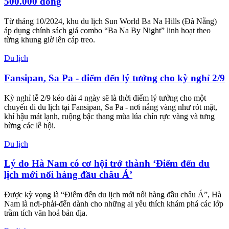
500.000 đồng
Từ tháng 10/2024, khu du lịch Sun World Ba Na Hills (Đà Nẵng)
áp dụng chính sách giá combo “Ba Na By Night” linh hoạt theo
từng khung giờ lên cáp treo.
Du lịch
Fansipan, Sa Pa - điểm đến lý tưởng cho kỳ nghỉ 2/9
Kỳ nghỉ lễ 2/9 kéo dài 4 ngày sẽ là thời điểm lý tưởng cho một
chuyến đi du lịch tại Fansipan, Sa Pa - nơi nắng vàng như rót mật,
khí hậu mát lạnh, ruộng bậc thang mùa lúa chín rực vàng và tưng
bừng các lễ hội.
Du lịch
Lý do Hà Nam có cơ hội trở thành ‘Điểm đến du
lịch mới nổi hàng đầu châu Á’
Được kỳ vọng là “Điểm đến du lịch mới nổi hàng đầu châu Á”, Hà
Nam là nơi-phải-đến dành cho những ai yêu thích khám phá các lớp
trầm tích văn hoá bản địa.