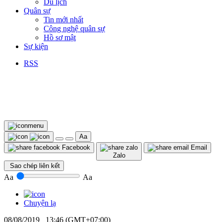
Du lịch
Quân sự
Tin mới nhất
Công nghệ quân sự
Hồ sơ mật
Sự kiện
RSS
Aa
Facebook
Email
Zalo
Sao chép liên kết
Aa
Aa
Chuyện lạ
08/08/2019 13:46 (GMT+07:00)