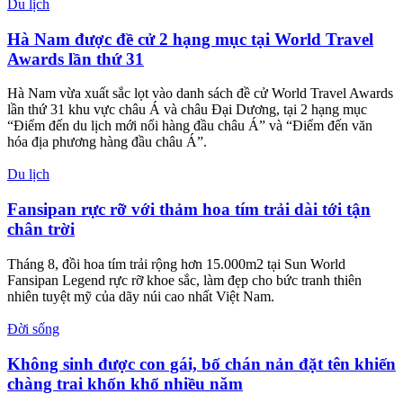
Du lịch
Hà Nam được đề cử 2 hạng mục tại World Travel
Awards lần thứ 31
Hà Nam vừa xuất sắc lọt vào danh sách đề cử World Travel Awards
lần thứ 31 khu vực châu Á và châu Đại Dương, tại 2 hạng mục
“Điểm đến du lịch mới nổi hàng đầu châu Á” và “Điểm đến văn
hóa địa phương hàng đầu châu Á”.
Du lịch
Fansipan rực rỡ với thảm hoa tím trải dài tới tận
chân trời
Tháng 8, đồi hoa tím trải rộng hơn 15.000m2 tại Sun World
Fansipan Legend rực rỡ khoe sắc, làm đẹp cho bức tranh thiên
nhiên tuyệt mỹ của dãy núi cao nhất Việt Nam.
Đời sống
Không sinh được con gái, bố chán nản đặt tên khiến
chàng trai khốn khổ nhiều năm