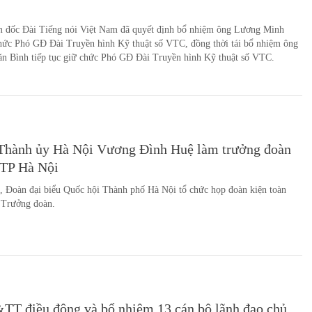
 đốc Đài Tiếng nói Việt Nam đã quyết định bổ nhiệm ông Lương Minh
hức Phó GĐ Đài Truyền hình Kỹ thuật số VTC, đồng thời tái bổ nhiệm ông
n Bình tiếp tục giữ chức Phó GĐ Đài Truyền hình Kỹ thuật số VTC.
 Thành ủy Hà Nội Vương Đình Huệ làm trưởng đoàn
TP Hà Nội
, Đoàn đại biểu Quốc hội Thành phố Hà Nội tổ chức họp đoàn kiện toàn
 Trưởng đoàn.
TT điều động và bổ nhiệm 13 cán bộ lãnh đạo chủ