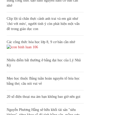
Bảng công thức đạo hàm nguyên hàm cơ bản cần
nhớ
Clip lột tả chân thực cảnh anh trai và em gái như
'chó với mèo', người tinh ý còn phát hiện một vấn
đề trong giáo dục con
Các công thức hóa học lớp 8, 9 cơ bản cần nhớ
106
Nhiều điểm bất thường ở bằng đại học của Lý Nhã
Kỳ
Mẹo học thuộc Bảng tuần hoàn nguyên tố hóa học
bằng thơ, câu nói vui vẻ
20 số điện thoại ma ám bạn không bao giờ nên gọi
Nguyễn Phương Hằng sở hữu khối tài sản "siêu
khủng", từng khoe sổ đỏ tính bằng cân, mắng cựu