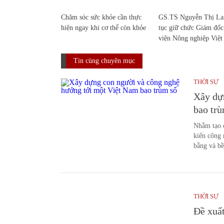
Chăm sóc sức khỏe cần thực
GS.TS Nguyễn Thị Lan
hiện ngay khi cơ thể còn khỏe
tục giữ chức Giám đố
viện Nông nghiệp Việ
Tin cùng chuyên mục
THỜI SỰ
Xây dự
bao tr
Nhằm tạo c
kiến công 
bằng và b
THỜI SỰ
Đề xuất