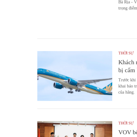
Bà Rịa - V
trọng điểm
THỜI SỰ
Khách n
bị cấm 
Trước khi
khai báo t
của hãng.
THỜI SỰ
VOV bổ 