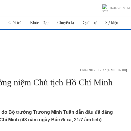
Hotline: 0916
Giới trẻ
Khỏe - đẹp
Chuyện lạ
Quân sự
Sự kiện
11/09/2017 17:27 (GMT+07:00)
ng niệm Chủ tịch Hồ Chí Minh
TT do Bộ trưởng Trương Minh Tuấn dẫn đầu đã dâng
í Minh (48 năm ngày Bác đi xa, 21/7 âm lịch)